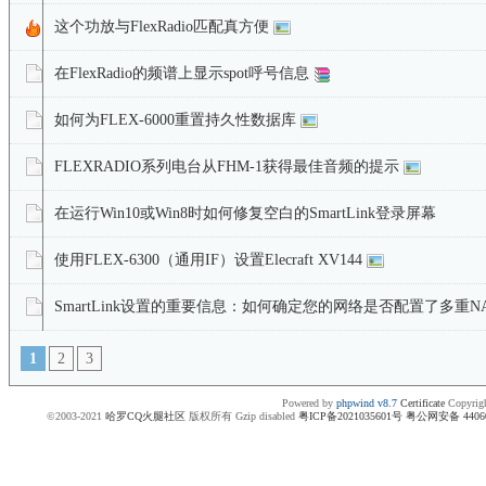
这个功放与FlexRadio匹配真方便
在FlexRadio的频谱上显示spot呼号信息
如何为FLEX-6000重置持久性数据库
FLEXRADIO系列电台从FHM-1获得最佳音频的提示
在运行Win10或Win8时如何修复空白的SmartLink登录屏幕
使用FLEX-6300（通用IF）设置Elecraft XV144
SmartLink设置的重要信息：如何确定您的网络是否配置了多重N
1
2
3
Powered by
phpwind v8.7
Certificate
Copyrigh
©2003-2021
哈罗CQ火腿社区
版权所有 Gzip disabled
粤ICP备2021035601号
粤公网安备 440604