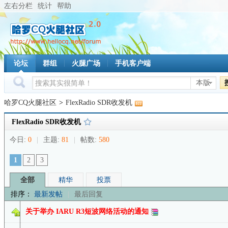
左右分栏
统计
帮助
论坛
群组
火腿广场
手机客户端
本版
哈罗CQ火腿社区
>
FlexRadio SDR收发机
FlexRadio SDR收发机
今日:
0
|
主题:
81
|
帖数:
580
1
2
3
全部
精华
投票
排序：
最新发帖
|
最后回复
关于举办 IARU R3短波网络活动的通知