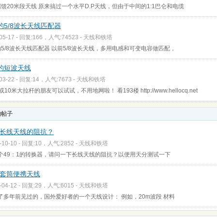
馈20米段天线 原来搞过一个水平D.P天线，但由于中间的1:1巴仑和电缆
的5/8波长天线匹配器
-05-17 - 回复:166，人气:74523 -
天线和铁塔
5/8波长天线匹配器 以前5/8波长天线，多用电感和可变电容做匹配，
的短波天线
-03-22 - 回复:14，人气:7673 -
天线和铁塔
10米大拉杆的朋友可以试试，不用地网啦！ 看193楼 http://www.hellocq.net
的帖子
长线天线的阻抗？
-10-10 - 回复:10，人气:2852 -
天线和铁塔
个49：1的转换器，请问一下长线天线的阻抗？以便用天分测试一下
m套筒便携天线
-04-12 - 回复:29，人气:6015 -
天线和铁塔
了多年前见过的，国外爱好者的一个天线设计： 例如，20m波段 材料