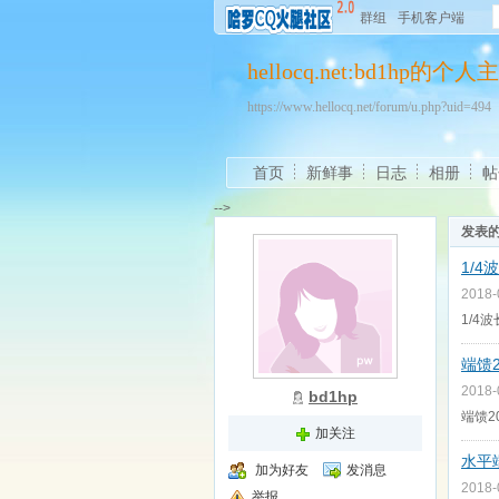
群组
手机客户端
hellocq.net:bd1hp的个人
https://www.hellocq.net/forum/u.php?uid=494
首页
新鲜事
日志
相册
帖
-->
发表
1/4
2018
1/4波
端馈2
2018
bd1hp
端馈2
加关注
水平
加为好友
发消息
2018
举报