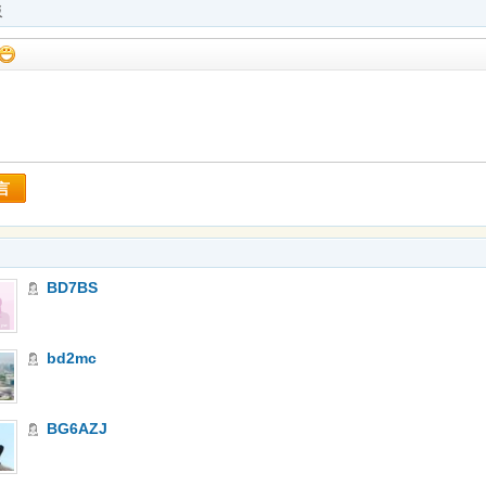
板
言
BD7BS
bd2mc
BG6AZJ