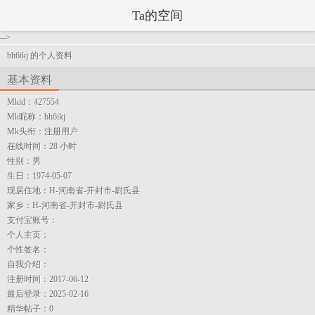
Ta的空间
-->
bh6ikj 的个人资料
基本资料
Mkid：
427554
Mk昵称：
bh6ikj
Mk头衔：
注册用户
在线时间：
28 小时
性别：
男
生日：
1974-05-07
现居住地：
H-河南省-开封市-尉氏县
家乡：
H-河南省-开封市-尉氏县
支付宝账号：
个人主页：
个性签名：
自我介绍：
注册时间：
2017-06-12
最后登录：
2025-02-16
精华帖子：
0