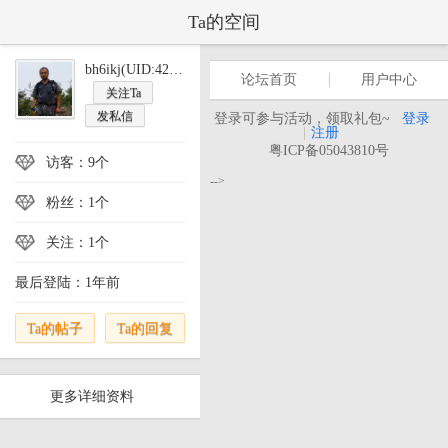
Ta的空间
bh6ikj(UID:427554)
论坛首页
用户中心
关注Ta
发私信
登录可参与活动，领取礼包~
登录
|
注册
粤ICP备05043810号
访客：9个
-->
粉丝：1个
关注：1个
最后登陆：1年前
Ta的帖子
Ta的回复
更多详细资料