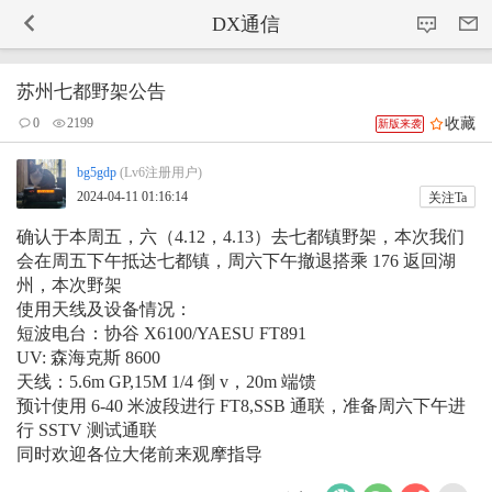
-->
DX通信
苏州七都野架公告
收藏
0
2199
新版来袭
bg5gdp
(Lv6注册用户)
2024-04-11 01:16:14
关注Ta
确认于本周五，六（4.12，4.13）去七都镇野架，本次我们
会在周五下午抵达七都镇，周六下午撤退搭乘 176 返回湖
州，本次野架
使用天线及设备情况：
短波电台：协谷 X6100/YAESU FT891
UV: 森海克斯 8600
天线：5.6m GP,15M 1/4 倒 v，20m 端馈
预计使用 6-40 米波段进行 FT8,SSB 通联，准备周六下午进
行 SSTV 测试通联
同时欢迎各位大佬前来观摩指导