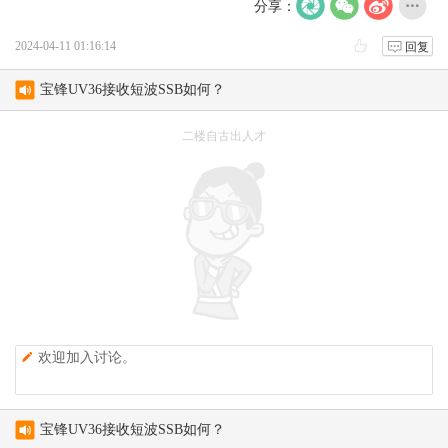
分享：
2024-04-11 01:16:14
回复
宝锋UV36接收短波SSB如何？
新人报到 请求激活 字母改为大写
二楼自古出人才
test
AVRT4 DIGI 不轉發
AS-158海岛编号的诞生
月坨岛登上IOTA海岛名单始末
欢迎加入讨论。
宝锋UV36接收短波SSB如何？