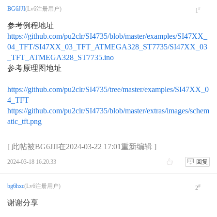
BG6JJI
(Lv6注册用户)
#
1
AS-158海岛编号的诞生
参考例程地址
月坨岛登上IOTA海岛名单始末
https://github.com/pu2clr/SI4735/blob/master/examples/SI47XX_
04_TFT/SI47XX_03_TFT_ATMEGA328_ST7735/SI47XX_03
更改账号名称
_TFT_ATMEGA328_ST7735.ino
参考原理图地址
请教一下阳台鱼竿天线的另一根振子
https://github.com/pu2clr/SI4735/tree/master/examples/SI47XX_0
4_TFT
https://github.com/pu2clr/SI4735/blob/master/extras/images/schem
atic_tft.png
[ 此帖被BG6JJI在2024-03-22 17:01重新编辑 ]
2024-03-18 16:20:33
回复
bg6hxc
(Lv6注册用户)
#
2
谢谢分享