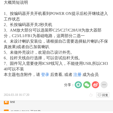
大概简短说明
1、按编码器开关开机看到POWER ON提示后松开继续进入
工作状态
2、长按编码器开关2秒关机
3、AM放大部分可以选装即C25/C27/C28/U8为放大器部
分，C23/L1/FB1为基础电路，这两部分二选一
4、未设计喇叭安装位，请根据自己需要选择贴片喇叭(不保
真效果)或者自己加装喇叭
5、未做外壳设计，欢迎自己设计外壳。
6、拉杆天线自行选择，可以尝试拉杆天线。
7、固件写入需要使用ICSP线写入，不能使用USB,所以CH3
40可以不装
本主题包含附件，请
登录
后查看, 或者
注册
成为会员
分享：
2024-03-18 16:17:20
回复
test
AVRT4 DIGI 不轉發