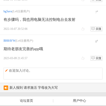
bg5uvx
(Lv6注册用户)
#
7
有步骤吗，我也用电脑无法控制电台去发射
2022-10-07 20:52:06
回复
BH8AVW
(Lv6注册用户)
#
8
期待老朋友完善的app哦
2023-03-09 21:45:57
回复
欢迎加入讨论。
宝锋UV36接收短波SSB如何？
新人报到 请求激活 字母改为大写
test
论坛首页
用户中心