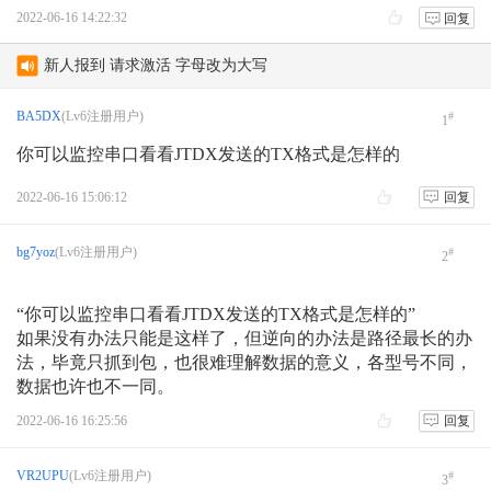
2022-06-16 14:22:32
回复
宝锋UV36接收短波SSB如何？
新人报到 请求激活 字母改为大写
test
BA5DX
(Lv6注册用户)
#
1
你可以监控串口看看JTDX发送的TX格式是怎样的
AVRT4 DIGI 不轉發
AS-158海岛编号的诞生
2022-06-16 15:06:12
回复
月坨岛登上IOTA海岛名单始末
bg7yoz
(Lv6注册用户)
#
2
“你可以监控串口看看JTDX发送的TX格式是怎样的”
如果没有办法只能是这样了，但逆向的办法是路径最长的办
法，毕竟只抓到包，也很难理解数据的意义，各型号不同，
数据也许也不一同。
2022-06-16 16:25:56
回复
VR2UPU
(Lv6注册用户)
#
3