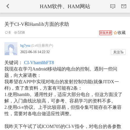
-->
HAM软件、HAM网站
关于CI-V和Hamlib方面的求助
收藏
8
5358
新版来袭
bg7yoz
(Lv6注册用户)
2022-06-16 14:22:32
关注Ta
关键词：
CI-V
hamlib
FT8
我现在在学习Android移动端的电台的控制。遇到一些问
题，向大家请教：
我希望在APP中实现对电台的发射控制功能(就像JTDX一
样)，查了查资料，方案有可能有2条：
1.使用hamlib。通用性好，适应大部分电台，但这方面没了
解，入门曲线比较高，可参考、容易学习的资料不多。
2.使用ci-v协议。上手比较容易，但指令集可能存在不兼容
性，需要对各电台做适应性调整。
我昨天下午试了试ICOM705的CI-V指令，对电台的各参数