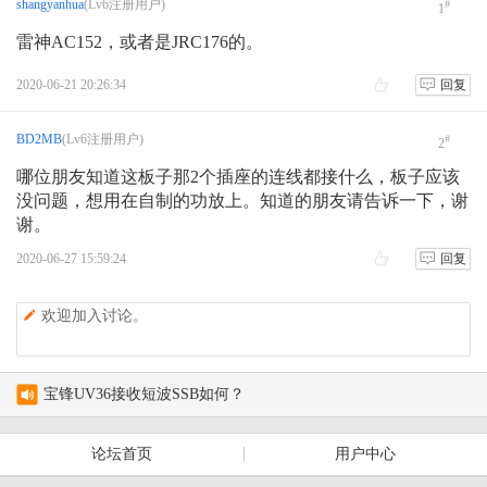
shangyanhua
(Lv6注册用户)
#
1
雷神AC152，或者是JRC176的。
test
AVRT4 DIGI 不轉發
2020-06-21 20:26:34
回复
AS-158海岛编号的诞生
BD2MB
(Lv6注册用户)
#
2
月坨岛登上IOTA海岛名单始末
哪位朋友知道这板子那2个插座的连线都接什么，板子应该
没问题，想用在自制的功放上。知道的朋友请告诉一下，谢
谢。
2020-06-27 15:59:24
回复
欢迎加入讨论。
宝锋UV36接收短波SSB如何？
新人报到 请求激活 字母改为大写
论坛首页
用户中心
test