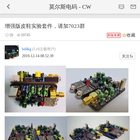
-->
莫尔斯电码 - CW
增强版皮鞋实验套件，请加7023群
收藏
26
10745
新版来袭
bd4kg
(Lv6注册用户)
2019-12-14 08:52:39
关注Ta