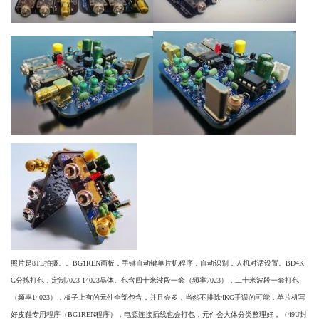
照片是8TE拍摄。。BG1REN画板，手键自动键单片机程序，自动识别，人机对话设置。BD4K
G分拣打包，定制7023 14023晶体。包含四十米波段一套（频率
7023
），二十米波段一套打包
（频率
14023
），板子上有的元件全部包含，并且会多，当然不排除4KG手误的可能，单片机写
好皮鞋专用程序（
BG1REN
程序），电源连接插线也会打包，元件会大体分类整理好，（
49U
封