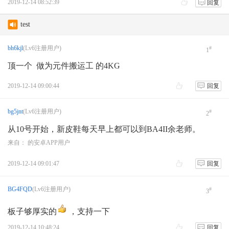
2019-12-14 08:52:39
回复
test
AVRT4 DIGI 不轉發
bh6kjl
(Lv6注册用户)
#
1
顶一个 做为元件搬运工 的4KG
AS-158海岛编号的诞生
月坨岛登上IOTA海岛名单始末
2019-12-14 09:00:44
回复
更改账号名称
bg5jnt
(Lv6注册用户)
#
2
请教一下阳台鱼竿天线的另一根振子
从10号开始，新皮鞋每天早上都可以到BA4II余老师。
来自： 的安卓APP用户
2019-12-14 09:01:47
回复
BG4FQD
(Lv6注册用户)
#
3
板子够厚实的
，支持一下
2019-12-14 10:48:24
回复