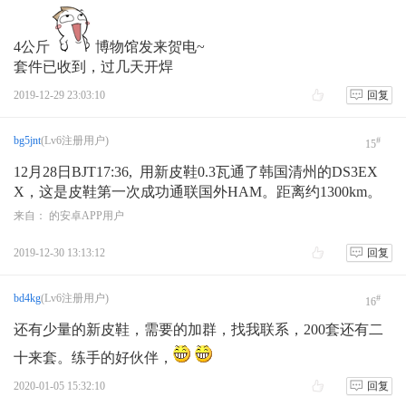
4公斤
博物馆发来贺电~
套件已收到，过几天开焊
2019-12-29 23:03:10
回复
bg5jnt
(Lv6注册用户)
#
15
12月28日BJT17:36, 用新皮鞋0.3瓦通了韩国清州的DS3EX
X，这是皮鞋第一次成功通联国外HAM。距离约1300km。
来自： 的安卓APP用户
2019-12-30 13:13:12
回复
bd4kg
(Lv6注册用户)
#
16
还有少量的新皮鞋，需要的加群，找我联系，200套还有二
十来套。练手的好伙伴，
2020-01-05 15:32:10
回复