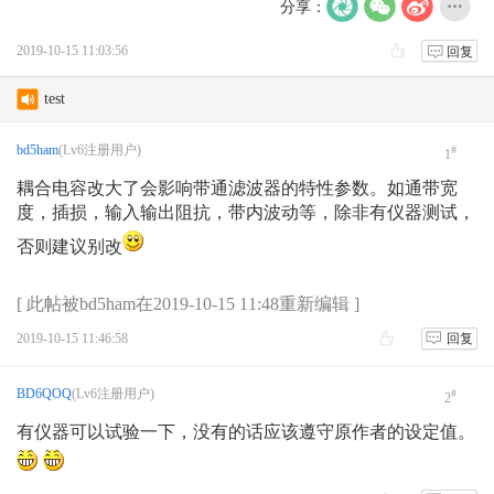
分享：
2019-10-15 11:03:56
回复
test
AVRT4 DIGI 不轉發
bd5ham
(Lv6注册用户)
#
1
耦合电容改大了会影响带通滤波器的特性参数。如通带宽
AS-158海岛编号的诞生
度，插损，输入输出阻抗，带内波动等，除非有仪器测试，
月坨岛登上IOTA海岛名单始末
否则建议别改
更改账号名称
[ 此帖被bd5ham在2019-10-15 11:48重新编辑 ]
请教一下阳台鱼竿天线的另一根振子
2019-10-15 11:46:58
回复
BD6QOQ
(Lv6注册用户)
#
2
有仪器可以试验一下，没有的话应该遵守原作者的设定值。