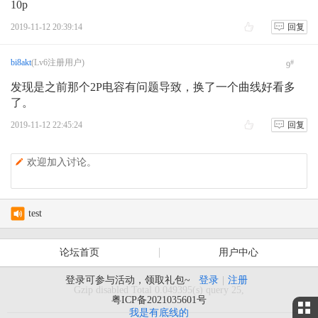
10p
2019-11-12 20:39:14
回复
bi8akt
(Lv6注册用户)
#
9
发现是之前那个2P电容有问题导致，换了一个曲线好看多
了。
2019-11-12 22:45:24
回复
欢迎加入讨论。
test
AVRT4 DIGI 不轉發
论坛首页
用户中心
AS-158海岛编号的诞生
登录可参与活动，领取礼包~
登录
|
注册
Gzip disabled Total 0.049395(s) query 25,
月坨岛登上IOTA海岛名单始末
粤ICP备2021035601号
我是有底线的