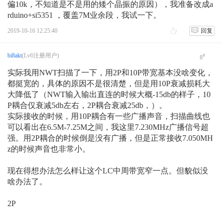
偏10k，不知道是不是用的矮个晶振的原因），我准备改成a
rduino+si5351 ，覆盖7M业余段，我试一下。
2019-10-16 12:25:40
回复
bi8akt
(Lv6注册用户)
#
8
实际我用NWT扫描了一下，用2P和10P带宽基本没啥变化，
都挺宽的，具体的原因不是很清楚，但是用10P衰减损耗大
大降低了（NWT输入输出直连的时候大概-15db的样子，10
P耦合仅衰减5db左右，2P耦合衰减25db，）。
实际接收的时候，用10P耦合有一些广播声音，扫描曲线也
可以看出在6.5M-7.25M之间，我这里7.230MHz广播信号超
强。用2P耦合的时候倒是没有广播，但是正常接收7.050MH
z的时候声音也非常小。
现在得想办法怎么样让这个LC中周带宽窄一点。但貌似没
啥办法了。
2P