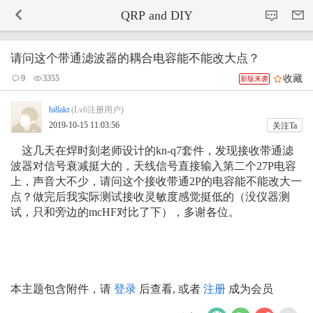
-->
QRP and DIY
请问这个带通滤波器的耦合电容能不能改大点？
收藏
9
3355
新版来袭
bi8akt
(Lv6注册用户)
2019-10-15 11:03:56
关注Ta
这几天在焊时刻老师设计的kn-q7套件，发现接收带通滤
波器对信号衰减挺大的，天线信号直接输入第二个27P电容
上，声音大不少，请问这个接收带通2P的电容能不能改大一
点？做完后我实际测试接收灵敏度感觉挺低的（没仪器测
试，只和旁边的mcHF对比了下），多谢各位。
本主题包含附件，请
登录
后查看, 或者
注册
成为会员