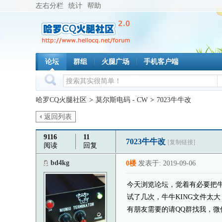
左右分栏
统计
帮助
论坛
群组
火腿广场
手机客户端
哈罗CQ火腿社区
>
莫尔斯电码 - CW
>
7023牛牛改
返回列表
9116
11
7023牛牛改
[复制链接]
阅读
回复
bd4kg
0楼
发表于: 2019-09-06
今天浏览论坛，觉着有必要把
试了几次，牛牛KING文件太大，
有朋友需要的请QQ群找我，微