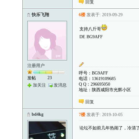
回复
快乐飞翔
6楼
发表于: 2019-09-29
支持八斤哥
DE BG9AFF
注册用户
呼号：BG9AFF
23
发帖
电话：13619109685
Q Q：296695050
加关注
发消息
地址：陕西咸阳市光辉小区
回复
bd4kg
7楼
发表于: 2019-10-05
论坛不如前几年热闹了，冷清