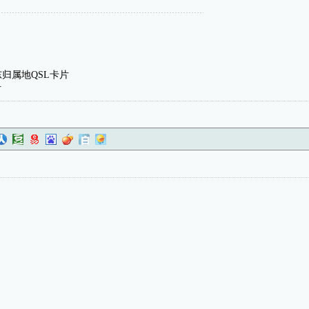
山东归属地QSL卡片
号