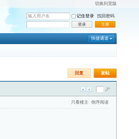
切换到宽版
用
记住登录
找回密码
户
密
登录
注册
名
码
快捷通道
回复
发帖
只看楼主
倒序阅读