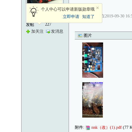
个人中心可以申请新版勋章哦
注册用户
[ 此帖被bd4kg在2019-09-30 1
立即申请
知道了
227
发帖
加关注
发消息
图片
附件:
nnk（改）(1).pdf
(77 