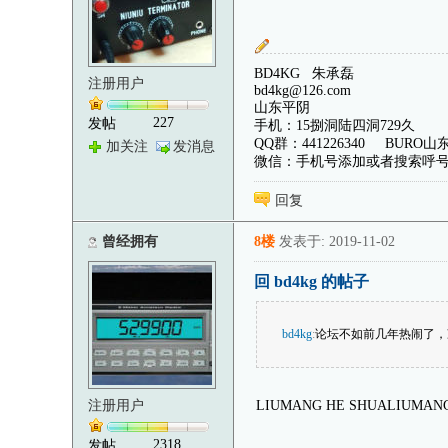
BD4KG 朱承磊
注册用户
bd4kg@126.com
山东平阴
227
发帖
手机：15捌洞陆四洞729久
QQ群：441226340 BURO
加关注
发消息
微信：手机号添加或者搜索呼
回复
曾经拥有
8楼
发表于: 2019-11-02
回 bd4kg 的帖子
bd4kg
:
论坛不如前几年热闹了，
注册用户
LIUMANG HE SHUALIUMANG
2318
发帖