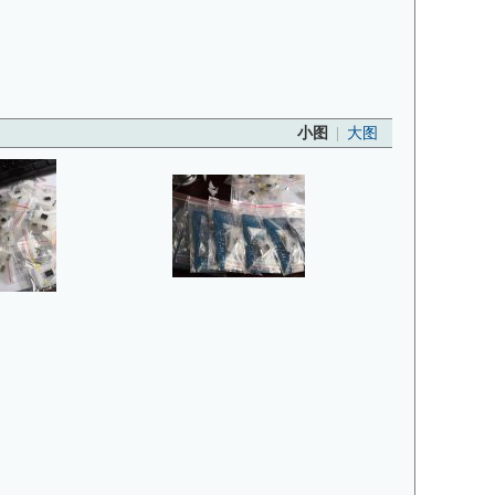
小图
|
大图