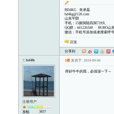
BD4KG 朱承磊
bd4kg@126.com
山东平阴
手机：15捌洞陆四洞729久
QQ群：441226340 BURO
微信：手机号添加或者搜索呼
回复
分享到
bd4lb
1楼
发表于: 2019-09-06
焊好牛牛的我，必须顶一下～
注册用户
3837
发帖