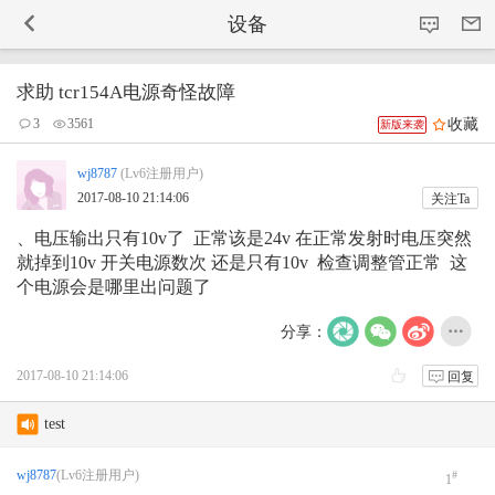
-->
设备
求助 tcr154A电源奇怪故障
收藏
3
3561
新版来袭
wj8787
(Lv6注册用户)
2017-08-10 21:14:06
关注Ta
、电压输出只有10v了 正常该是24v 在正常发射时电压突然
就掉到10v 开关电源数次 还是只有10v 检查调整管正常 这
个电源会是哪里出问题了
分享：
2017-08-10 21:14:06
回复
test
AVRT4 DIGI 不轉發
wj8787
(Lv6注册用户)
#
1