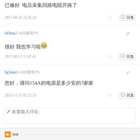
已修好 电压采集回路电阻开路了
AS-158海岛编号的诞生
月坨岛登上IOTA海岛名单始末
2017-08-10 22:41:24
回复
更改账号名称
bd3ma
(Lv6注册用户)
#
2
请教一下阳台鱼竿天线的另一根振子
很好 我也学习啦
2017-08-11 11:07:41
回复
bg3mar
(Lv6注册用户)
#
3
您好，请问154A的电源是多少安的?谢谢
2023-11-27 02:51:32
回复
欢迎加入讨论。
test