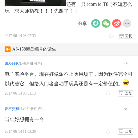
还有一只 icom ic-T8 )不知怎么
玩！求大师指教！！！先谢了！！！
分享：
test
2017-06-14 08:07:35
回复
AVRT4 DIGI 不轉發
AS-158海岛编号的诞生
月坨岛登上IOTA海岛名单始末
BD5FFK
(Lv6注册用户)
#
1
电子实验平台。现在好像派不上啥用场了，因为软件完全可
更改账号名称
以代替它，但给入门者当动手玩具还是有一定价值的。
请教一下阳台鱼竿天线的另一根振子
2017-06-14 08:31:13
回复
爱不交租
(Lv6注册用户)
#
2
当年好想拥有一台
2017-06-14 11:03:36
回复