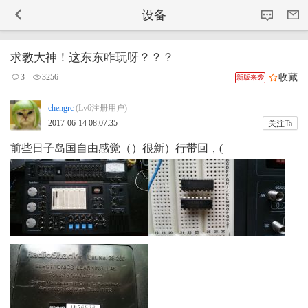
-->
设备
求教大神！这东东咋玩呀？？？
收藏
3
3256
新版来袭
chengrc
(Lv6注册用户)
2017-06-14 08:07:35
关注Ta
前些日子岛国自由感觉（）很新）行带回，(