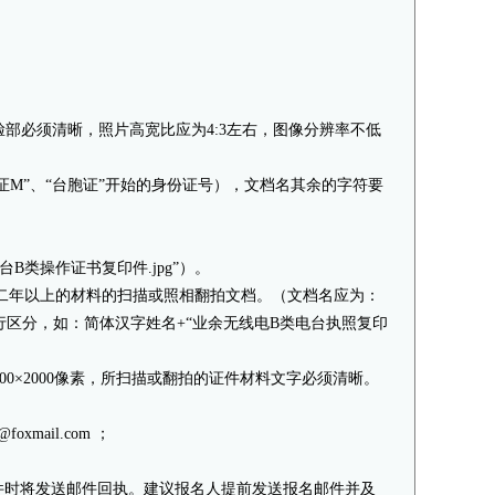
脸部必须清晰，照片高宽比应为4:3左右，图像分辨率不低
行证M”、“台胞证”开始的身份证号），文档名其余的字符要
。
类操作证书复印件.jpg”）。
二年以上的材料的扫描或照相翻拍文档。（文档名应为：
进行区分，如：简体汉字姓名+“业余无线电B类电台执照复印
000×2000像素，所扫描或翻拍的证件材料文字必须清晰。
ail.com ；
件时将发送邮件回执。建议报名人提前发送报名邮件并及