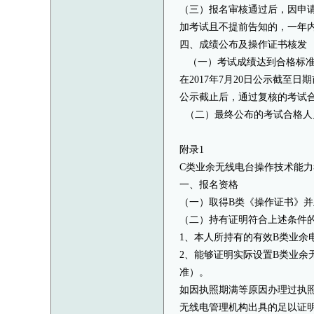
（三）报名审核通过后，因申
加考试且不提前告知的，一年
四、成绩公布及操作证书核发
（一）考试成绩达到合格标准的
在2017年7月20日公示截至
公示截止后，通过复核的考试合格
（二）最终公布的考试合格人
附录1
C类业余无线电台操作技术能
一、报名资格
（一）取得B类《操作证书》并
（二）持有证明符合上述条件
1、本人所持有的有效B类业余
2、能够证明实际设置B类业余
准）。
如因执照期满等原因办理过执
无线电管理机构出具的足以证