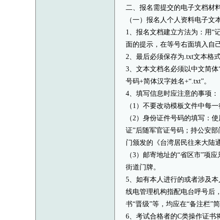
二、报名需提交的电子文档材
（一）报名人个人资料电子文
1、报名文档建立方法为：用“记
面的提示，在等号右面填入自
2、最后必须保存为.txt文本格
3、文本文档名必须以中文简体
号码+简体汉字姓名+“.txt”。
4、填写信息时应注意的事项：
（1）不要改动模板文件中每
（2）身份证件号码的填写：使
证”后随军官证号码；持公安部
门颁发的《台湾居民往来大陆通
（3）邮寄地址的“省区市”项
街道门牌。
5、如有本人进行的或者涉及
线电管理机构指配电台呼号后
书“晋级”等，均应在“备注栏
6、考试合格者的C类操作证