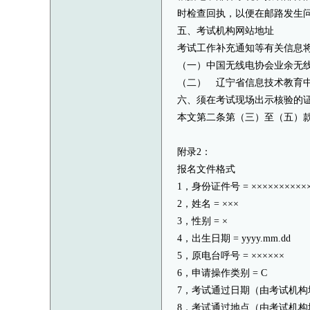
时检查回执，以便在邮路发生
五、考试机构网站地址
考试工作补充通知等有关信息
（一）中国无线电协会业余无线
（二） 辽宁省信息技术教育
六、须在考试现场出示核验的
本文第二条第（三）至（五）
附录2：
报名文件格式
1，身份证件号 = ×××××××××××
2，姓名 = ×××
3，性别 = ×
4，出生日期 = yyyy.mm.dd
5，原电台呼号 = ××××××
6，申请操作类别 = C
7，考试通过日期（由考试机构填
8，考试通过地点（由考试机构填