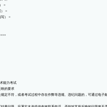
 =
） =
写） =
×××
技术能力考试
反映的要求
关规定不符，或者考试过程中存在作弊等违规、违纪问题的，可通过电子
试结果问题，应署实名并提供有效联系电话，否则对其所反映的问题将不