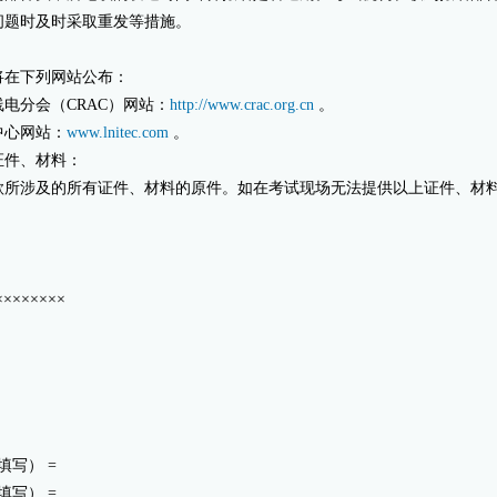
问题时及时采取重发等措施。
将在下列网站公布：
电分会（CRAC）网站：
http://www.crac.org.cn
。
中心网站：
www.lnitec.com
。
证件、材料：
款所涉及的所有证件、材料的原件。如在考试现场无法提供以上证件、材
×××××××
写） =
写） =