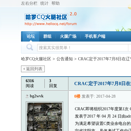
左右分栏
统计
帮助
论坛
群组
火腿广场
手机客户端
哈罗CQ火腿社区
>
公告通知
>
CRAC定于2017年7月8日在
返回列表
6316
3
CRAC定于2017年7月
阅读
回复
bg2wvk
0楼
发表于: 2017-04-28
CRAC即将组织2017年度第1
发表于2017 年 04 月 24 日由ad
为满足希望设置C类业余电台的业
宁省沈阳市，具体考试工作由