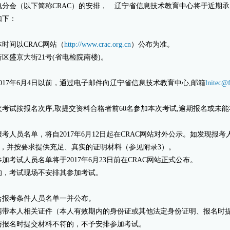
分会（以下简称CRAC）的安排， 辽宁省信息技术教育中心将于近期承办
如下：
体时间以CRAC网站（
http://www.crac.org.cn
）公布为准。
区盛京大街21号(省电检院南楼)。
017年6月4日以前，通过电子邮件向辽宁省信息技术教育中心,邮箱
lnitec@
考试按报名次序,取提交资料合格者前60名参加本次考试,逾期报名或未
人员名单，将自2017年6月12日起在CRAC网站对外公示。如发现报考人
映，并按要求提供充足、真实的证明材料（参见附录3）。
考试人员名单将于2017年6月23日前在CRAC网站正式公布。
的，考试现场不安排其参加考试。
合报考条件人员名单一并公布。
携带本人相关证件（本人有效期内的身份证或其他法定身份证明、报名时
与报名时提交材料不符的，不予安排参加考试。