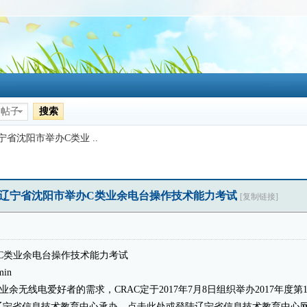
搜索
帖子
辽宁省沈阳市举办C类业 ..
8日在辽宁省沈阳市举办C类业余电台操作技术能力考试
[复制链接]
次 C类业余电台操作技术能力考试
min
余无线电爱好者的需求，CRAC定于2017年7月8日组织举办2017年度
辽宁省信息技术教育中心承办。点击此处或登陆辽宁省信息技术教育中心