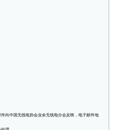
邮件向中国无线电协会业余无线电分会反映，电子邮件地
予处理。