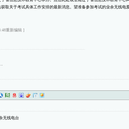
站获取关于考试具体工作安排的最新消息。望准备参加考试的业余无线电
23:48重新编辑 ]
...
业余无线电台