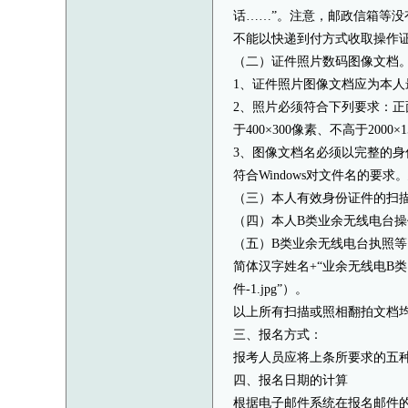
话……”。注意，邮政信箱等
不能以快递到付方式收取操作
（二）证件照片数码图像文档
1、证件照片图像文档应为本人
2、照片必须符合下列要求：正
于400×300像素、不高于2000×
3、图像文档名必须以完整的身
符合Windows对文件名的要求
（三）本人有效身份证件的扫描
（四）本人B类业余无线电台操
（五）B类业余无线电台执照
简体汉字姓名+“业余无线电B
件-1.jpg”）。
以上所有扫描或照相翻拍文档均应
三、报名方式：
报考人员应将上条所要求的五种电子
四、报名日期的计算
根据电子邮件系统在报名邮件