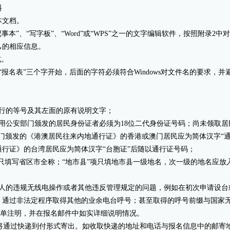
料
本文档。
事本”、“写字板”、“Word”或“WPS”之一的文字编辑软件，按照附录
己的相应信息。
式。
“报名表”三个字开始，后面的字符必须符合Windows对文件名的要求，
一行的等号及其左面的原有说明文字；
用公安部门颁发的居民身份证者必须为18位二代身份证号码；尚未领取居
门颁发的《港澳居民往来内地通行证》的香港或澳门居民应为简体汉字“通行
行证》的台湾居民应为简体汉字“台胞证”后随以通行证号码；
应只填写省区市全称；“地市县”项只填地市县一级地名，次一级的地名应
本人的违规无线电操作或者其他违反管理规定的问题，例如在初次申请设台
，通过非法定程序取得其他的业余电台呼号；甚至取得的呼号前缀与国家
”简单注明，并在报名邮件中如实详细说明情况。
书将通过快递到付形式寄出。如收取快递的地址和电话与报名信息中的邮寄