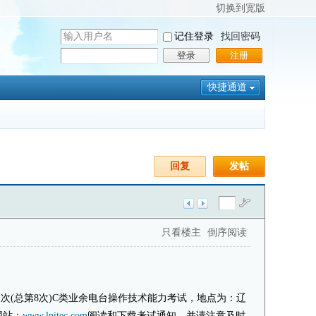
切换到宽版
用
记住登录
找回密码
户
密
登录
注册
名
码
快捷通道
回复
发帖
只看楼主
倒序阅读
第1次(总第8次)C类业余电台操作技术能力考试，地点为：辽
网站：
www.lnitec.com
阅读和下载考试通知，并请注意及时