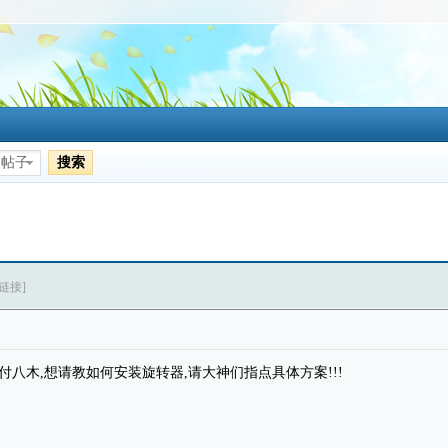
搜索
帖子
链接]
一付八木,想请教如何安装旋转器,请大神们指点具体方案!!!