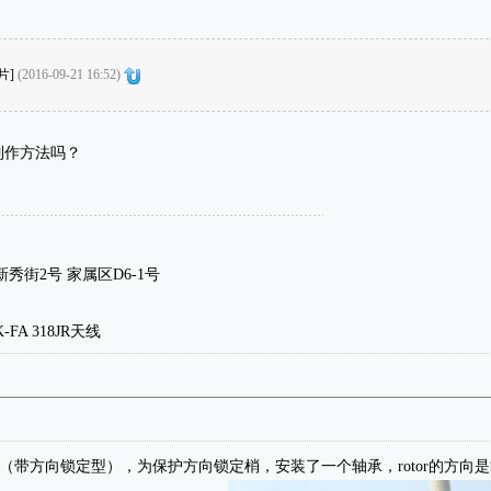
片]
(2016-09-21 16:52)
制作方法吗？
秀街2号 家属区D6-1号
1K-FA 318JR天线
产电动升杆（带方向锁定型），为保护方向锁定梢，安装了一个轴承，rotor的方向