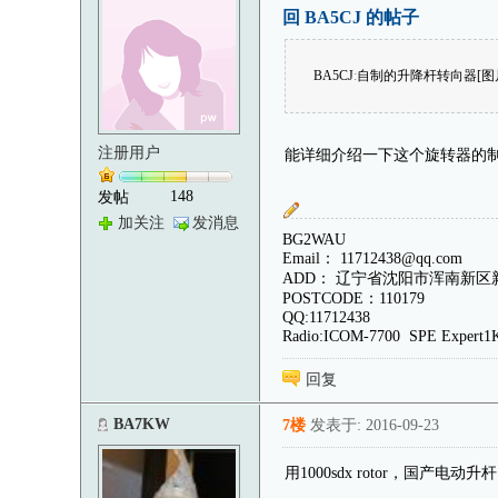
回 BA5CJ 的帖子
BA5CJ
:
自制的升降杆转向器[图
注册用户
能详细介绍一下这个旋转器的
148
发帖
加关注
发消息
BG2WAU
Email： 11712438@qq.com
ADD： 辽宁省沈阳市浑南新区新
POSTCODE：110179
QQ:11712438
Radio:ICOM-7700 SPE Expert
回复
BA7KW
7楼
发表于: 2016-09-23
用1000sdx rotor，国