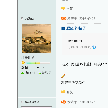
回复
bg3qai
5楼
发表于: 2016-09-22
回 肥M 的帖子
肥M
:
[图片]
(2016-09-21 19:04)
注册用户
老兄 你知道15米重杆 杆头那
4315
发帖
加关注
发消息
邓宏亮 BG3QAI
回复
BG2WAU
6楼
发表于: 2016-09-22