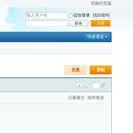
切换到宽版
用
记住登录
找回密码
户
密
登录
注册
名
码
快捷通道
回复
发帖
只看楼主
倒序阅读