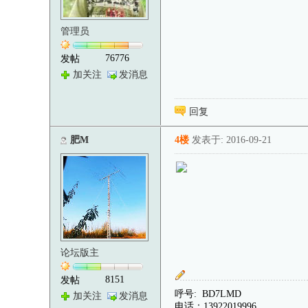
管理员
76776
发帖
加关注
发消息
回复
肥M
4楼
发表于: 2016-09-21
论坛版主
8151
发帖
呼号: BD7LMD
加关注
发消息
电话：13922019996