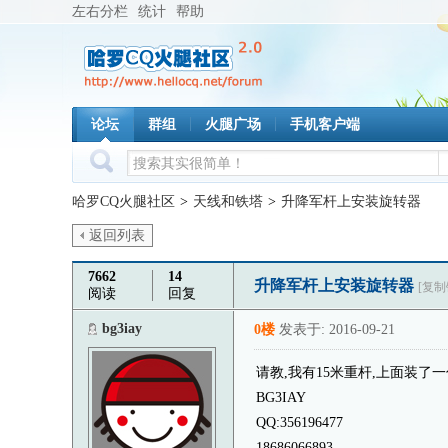
左右分栏
统计
帮助
论坛
群组
火腿广场
手机客户端
哈罗CQ火腿社区
>
天线和铁塔
>
升降军杆上安装旋转器
返回列表
7662
14
升降军杆上安装旋转器
[复制
阅读
回复
bg3iay
0楼
发表于: 2016-09-21
请教,我有15米重杆,上面装了
BG3IAY
QQ:356196477
18686066893