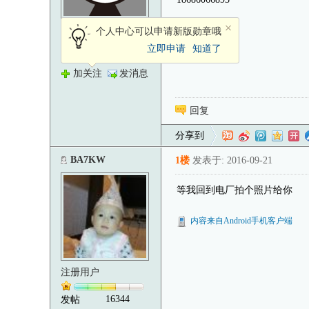
注册用户
个人中心可以申请新版勋章哦
立即申请
知道了
28
发帖
加关注
发消息
回复
分享到
BA7KW
1楼
发表于: 2016-09-21
等我回到电厂拍个照片给你
内容来自Android手机客户端
注册用户
16344
发帖