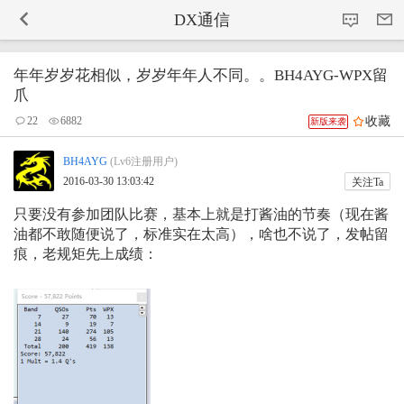
-->
DX通信
年年岁岁花相似，岁岁年年人不同。。BH4AYG-WPX留
爪
收藏
22
6882
新版来袭
BH4AYG
(Lv6注册用户)
2016-03-30 13:03:42
关注Ta
只要没有参加团队比赛，基本上就是打酱油的节奏（现在酱
油都不敢随便说了，标准实在太高），啥也不说了，发帖留
痕，老规矩先上成绩：