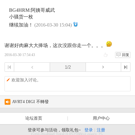
BG4HRM
:
阿姨哥威武
小骚货一枚
继续加油！
(2016-03-30 15:04)
谢谢好肉麻大大捧场，这次没跟你走一个。。。
2016-03-30 17:54:43
回复
欢迎加入讨论。
test
AVRT4 DIGI 不轉發
AS-158海岛编号的诞生
论坛首页
用户中心
月坨岛登上IOTA海岛名单始末
登录可参与活动，领取礼包~
登录
|
注册
Gzip disabled Total 0.052598(s) query 25,