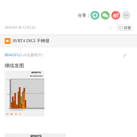
分享：
2016-03-30 13:03:42
回复
test
AVRT4 DIGI 不轉發
AS-158海岛编号的诞生
BH4AYG
(Lv6注册用户)
#
1
继续发图
月坨岛登上IOTA海岛名单始末
更改账号名称
请教一下阳台鱼竿天线的另一根振子