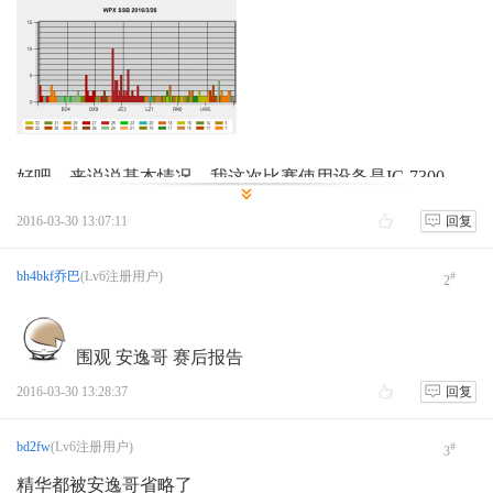
好吧，来说说基本情况，我这次比赛使用设备是IC-7300，
天线是740正V。因为最近相对比较忙，没有做任何准备。
2016-03-30 13:07:11
回复
也许是7300太新了，就在比赛前一周，N1mm+的设置里
头，还没有这款电台，我之前一直用logger32，同步啥的都
没问题，但是N1mm+就不行，不知道问题出在哪里。结果
bh4bkf乔巴
(Lv6注册用户)
#
2
比赛当天打开N1mm+的时候发现列表里有了，然后跟电脑
连接就没啥问题。实在没时间搞预置语音及自动呼叫啥的，
想想这两天还一直有事，估计也不可能有很长时间参与比
围观 安逸哥 赛后报告
赛，就坚持用人工呼叫了。
2016-03-30 13:28:37
回复
bd2fw
(Lv6注册用户)
#
3
精华都被安逸哥省略了