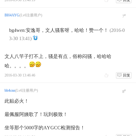
2016-03-30 13:46:19
回复
BH4AYG
(Lv6注册用户)
#
7
bg4wen
:
安逸哥，文人骚客呀，哈哈！赞一个！
(2016-0
3-30 13:41)
[ 此帖被BH4AYG在2016-03-30 13:23重新编辑 ]
文人八竿子打不上，骚是有点，俗称闷骚，哈哈哈
哈。。。。
2016-03-30 13:46:46
回复
bh4cnn
(Lv6注册用户)
#
8
此贴必火！
最佩服阿姨歌了！玩到极致！
坐等那个5000字的AYGCC检测报告！