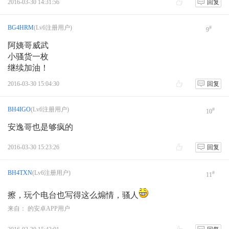
2016-03-30 14:31:56
回复
BG4HRM
(Lv6注册用户)
#
9
阿姨哥威武
小骚货一枚
继续加油！
2016-03-30 15:04:30
回复
BH4IGO
(Lv6注册用户)
#
10
安逸哥也是够疯的
2016-03-30 15:23:26
回复
BH4TXN
(Lv6注册用户)
#
11
擦，玩个电台也写得这么煽情，骚人
来自： 的安卓APP用户