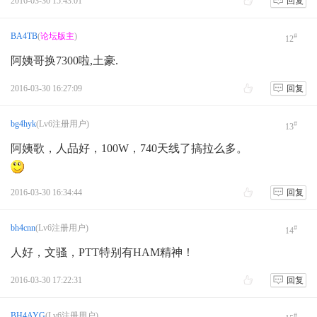
2016-03-30 15:43:01
回复
BA4TB
(
论坛版主
)
#
12
阿姨哥换7300啦,土豪.
2016-03-30 16:27:09
回复
bg4hyk
(Lv6注册用户)
#
13
阿姨歌，人品好，100W，740天线了搞拉么多。
2016-03-30 16:34:44
回复
bh4cnn
(Lv6注册用户)
#
14
人好，文骚，PTT特别有HAM精神！
2016-03-30 17:22:31
回复
BH4AYG
(Lv6注册用户)
#