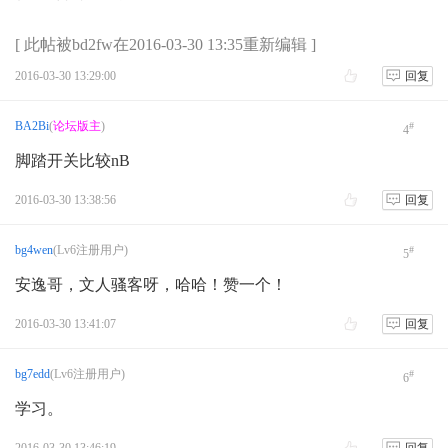
[ 此帖被bd2fw在2016-03-30 13:35重新编辑 ]
2016-03-30 13:29:00
回复
请忽略那个K4电键，俺是有多穷，连个脚踏PTT都木有，K
BA2Bi
(
论坛版主
)
#
4就是台咪PTT的节奏
4
转接头是自制的，和7200通用，这样可以用耳麦，腾出手来
脚踏开关比较nB
可以记录比赛信息
2016-03-30 13:38:56
回复
bg4wen
(Lv6注册用户)
#
5
安逸哥，文人骚客呀，哈哈！赞一个！
2016-03-30 13:41:07
回复
bg7edd
(Lv6注册用户)
#
6
7300还是不错的，此处省略5000字。。。
学习。