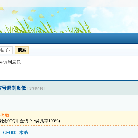
搜索
帖子
信号调制度低
射信号调制度低
[复制链接]
钱奖励！
剩余
0
CQ币金钱 (中奖几率100%)
GM300
求助