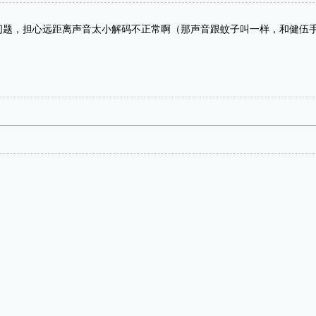
问题，担心远距离声音太小解码不正常啊（那声音跟蚊子叫一样，和健伍