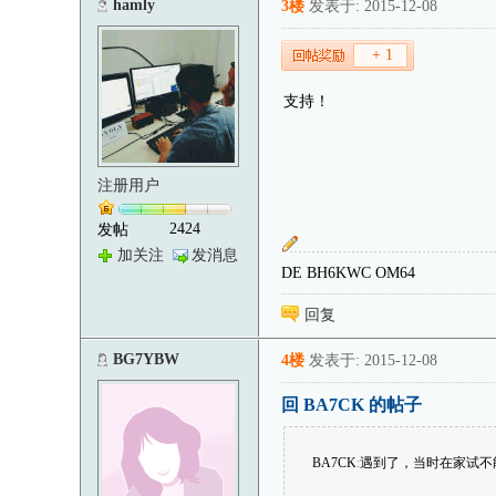
hamly
3楼
发表于: 2015-12-08
+ 1
支持！
注册用户
2424
发帖
加关注
发消息
DE BH6KWC OM64
回复
BG7YBW
4楼
发表于: 2015-12-08
回 BA7CK 的帖子
BA7CK
:
遇到了，当时在家试不