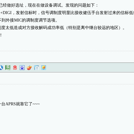
Gate已经做好选址，现在在做设备调试。发现的问题如下：
1网关+DIGI，发射信标时，信号调制度明显比接收健伍手台发射过来的信
不到外接MIC的调制度调节选项。
制度太低造成对方接收解码成功率低（特别是离中继台较远的地区）。
！
APRS就靠它了~~~