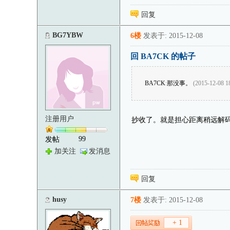
回复
BG7YBW
6楼
发表于: 2015-12-08
回 BA7CK 的帖子
BA7CK
:
那没事。
(2015-12-08 1
注册用户
抄收了。就是担心距离稍远解
99
发帖
加关注
发消息
回复
husy
7楼
发表于: 2015-12-08
+ 1