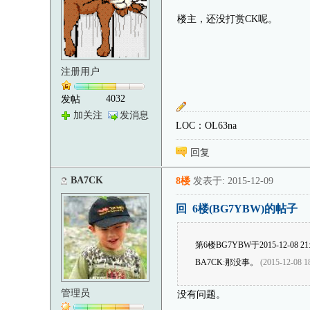
楼主，还没打赏CK呢。
注册用户
4032
发帖
加关注
发消息
LOC：OL63na
回复
BA7CK
8楼
发表于: 2015-12-09
回 6楼(BG7YBW)的帖子
第6楼BG7YBW于2015-12-08 
BA7CK
:
那没事。
(2015-12-08 1
管理员
没有问题。