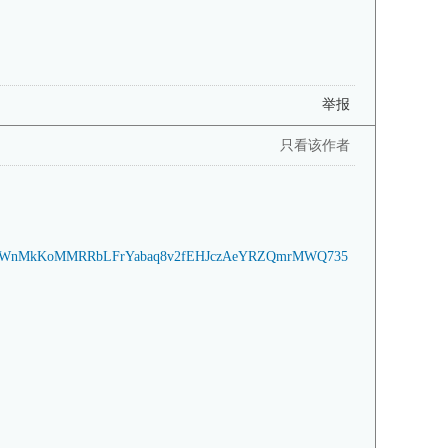
举报
只看该作者
NiXsnWnMkKoMMRRbLFrYabaq8v2fEHJczAeYRZQmrMWQ735