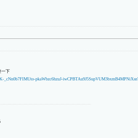
整一下
nk?url=K-_cNn0b7FIMUto-pkaWbzc6hzuJ-iwCPBTAu9J5SupVUM3bxmB4MP
.5