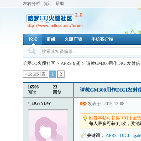
左右分栏
统计
帮助
论坛
群组
火腿广场
手机客户端
哈罗CQ火腿社区
>
APRS专题
>
请教GM300用作DIGI发射
返回列表
1
2
16506
23
请教GM300用作DIGI发
阅读
回复
BG7YBW
0楼
发表于: 2015-12-08
回复本帖可获得
1
CQ币金
每人最多可获奖1次，奖池
关键词：
APRS
DIGI
igate