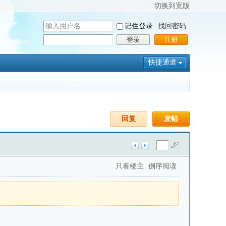
切换到宽版
用
记住登录
找回密码
户
密
登录
注册
名
码
快捷通道
回复
发帖
只看楼主
倒序阅读