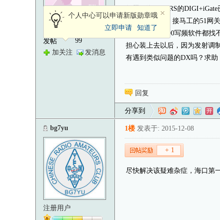
如题，海口APRS的DIGI+i
个人中心可以申请新版勋章哦
GM300（V段）接马工的5
注册用户
立即申请
知道了
项，寻遍GM300写频软件都找
99
发帖
担心装上去以后，因为发射调
加关注
发消息
有遇到类似问题的DX吗？求助
回复
分享到
bg7yu
1楼
发表于: 2015-12-08
+ 1
尽快解决该疑难杂症，海口第一台
注册用户