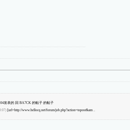
21:04发表的 回 BA7CK 的帖子 的帖子
8:07)
[url=http://www.hellocq.net/forum/job.php?action=topost&am ..