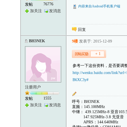
76776
发帖
内容来自Android手机客户端
加关注
发消息
回复
BH3NEK
9楼
发表于: 2015-12-09
+ 1
参考一下这份资料，是否要调
http://wenku.baidu.com/li
B6XC3y#
注册用户
1555
发帖
呼号：BH3NEK
加关注
发消息
直频：145.100MHz
中继： 439.125MHz-8 亚音103
147.925MHz-3.8 无亚音
APRS：144.640MHz