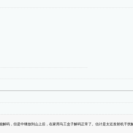
能解码，但是中继放到山上后，在家用马工盒子解码正常了。估计是太近发射机干扰