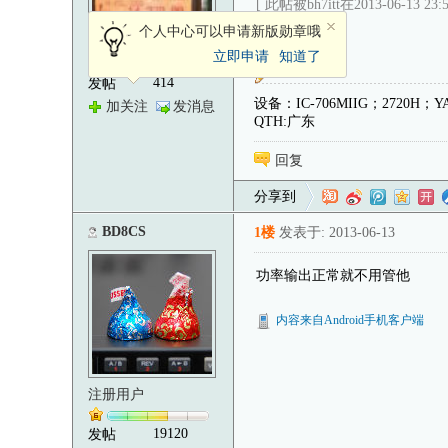
[ 此帖被bh7itt在2013-06-13 2
个人中心可以申请新版勋章哦
注册用户
立即申请
知道了
414
发帖
设备：IC-706MIIG；2720H；YAE
加关注
发消息
QTH:广东
回复
分享到
BD8CS
1楼
发表于: 2013-06-13
功率输出正常就不用管他
内容来自Android手机客户端
注册用户
19120
发帖