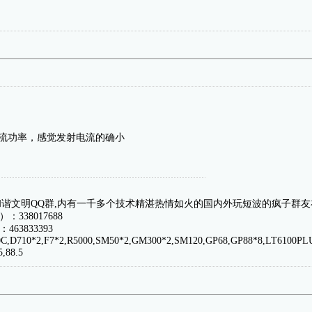
电流功率，感觉发射电流的确小
和谐文明QQ群,内有一千多个技术精湛热情如火的国内外玩短波的疯子群友在等
：338017688
63833393
,80C,D710*2,F7*2,R5000,SM50*2,GM300*2,SM120,GP68,GP88*8,LT6100P
88.5