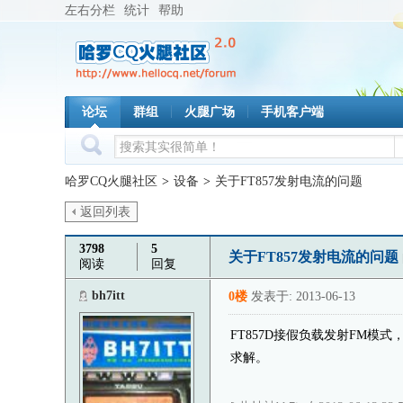
左右分栏
统计
帮助
论坛
群组
火腿广场
手机客户端
哈罗CQ火腿社区
>
设备
>
关于FT857发射电流的问题
返回列表
3798
5
关于FT857发射电流的问题
阅读
回复
bh7itt
0楼
发表于: 2013-06-13
FT857D接假负载发射FM模式
求解。