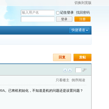
切换到宽版
用
记住登录
找回密码
户
密
登录
注册
名
码
快捷通道
回复
发帖
只看楼主
倒序阅读
、50兆20A。已将机初始化，不知道是机的问题还是设置问题？