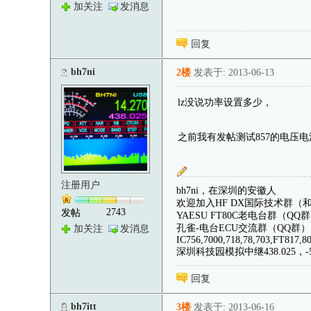
加关注
发消息
回复
bh7ni
2楼
发表于: 2013-06-13
lz没说功率设置多少，
之前我有发帖测试857的电压
注册用户
bh7ni，在深圳的安徽人
欢迎加入HF DX国际技术群（
2743
发帖
YAESU FT80C老电台群（QQ群）
孔雀-电台ECU交流群（QQ群）：4
加关注
发消息
IC756,7000,718,78,703,FT817
深圳科技园模拟中继438.025，-5,
回复
bh7itt
3楼
发表于: 2013-06-16