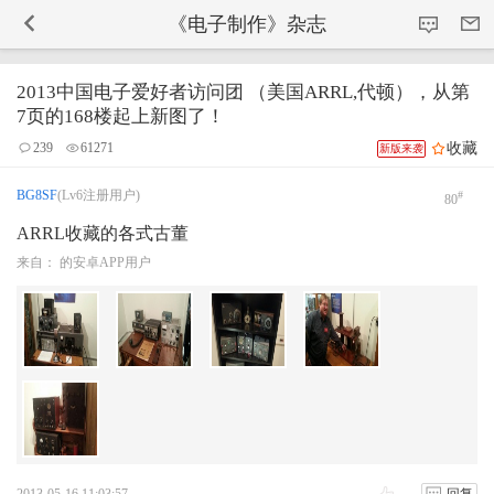
-->
《电子制作》杂志
2013中国电子爱好者访问团 （美国ARRL,代顿），从第
7页的168楼起上新图了！
收藏
239
61271
新版来袭
BG8SF
(Lv6注册用户)
#
80
ARRL收藏的各式古董
来自： 的安卓APP用户