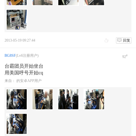
2013-05-19 09:27:44
回复
BG8SF
(Lv6注册用户)
#
92
台霸团员开始坐台
用美国呼号开始cq
来自： 的安卓APP用户