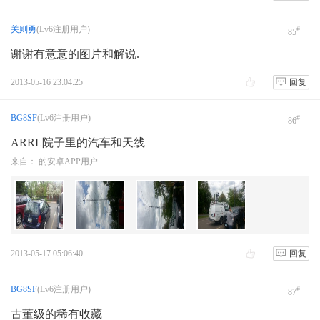
关则勇
(Lv6注册用户)
#
85
谢谢有意意的图片和解说.
2013-05-16 23:04:25
回复
BG8SF
(Lv6注册用户)
#
86
ARRL院子里的汽车和天线
来自： 的安卓APP用户
2013-05-17 05:06:40
回复
BG8SF
(Lv6注册用户)
#
87
古董级的稀有收藏