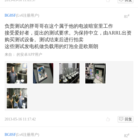
2013-05-16 11:03:57
回复
BG8SF
(Lv6注册用户)
#
81
负责测试的胖哥哥在这个属于他的电波暗室里工作
接受爱好者，提出的测试要求。为保持中立，由ARRL出资
购买测试设备。测试结束后进行拍卖
这些测试发电机做负载用的灯泡全是欧斯朗
来自： 的安卓APP用户
2013-05-16 11:17:42
回复
BG8SF
(Lv6注册用户)
#
82