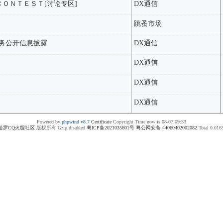
X ＣＯＮＴＥＳＴ[讨论专区]
DX通信
跳蚤市场
政务公开信息披露
DX通信
DX通信
DX通信
DX通信
Powered by
phpwind v8.7
Certificate
Copyright Time now is:08-07 09:33
哈罗CQ火腿社区
版权所有 Gzip disabled
粤ICP备2021035601号
粤公网安备 44060402002082
Total 0.016