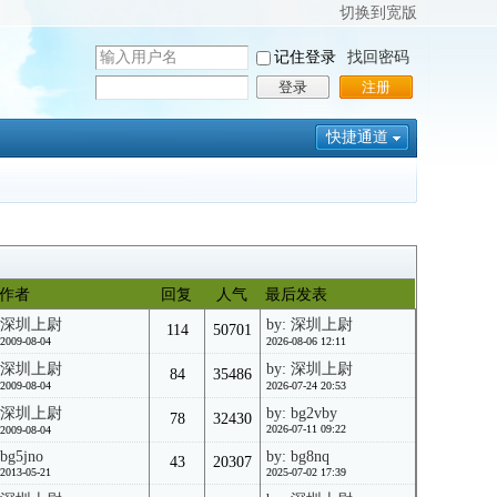
切换到宽版
用
记住登录
找回密码
户
密
登录
注册
名
码
快捷通道
作者
回复
人气
最后发表
深圳上尉
by: 深圳上尉
114
50701
2009-08-04
2026-08-06 12:11
深圳上尉
by: 深圳上尉
84
35486
2009-08-04
2026-07-24 20:53
深圳上尉
by: bg2vby
78
32430
2026-07-11 09:22
2009-08-04
bg5jno
by: bg8nq
43
20307
2013-05-21
2025-07-02 17:39