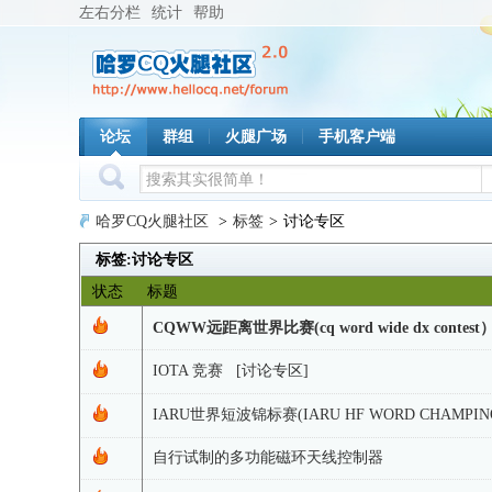
左右分栏
统计
帮助
论坛
群组
火腿广场
手机客户端
哈罗CQ火腿社区
>
标签
>
讨论专区
标签:讨论专区
状态
标题
CQWW远距离世界比赛(cq word wide dx cont
IOTA 竞赛 [讨论专区]
IARU世界短波锦标赛(IARU HF WORD CHAMPIN
自行试制的多功能磁环天线控制器