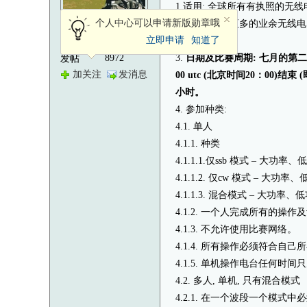
1.适用: 全球所有有执照的无线
个人中心可以申请新版勋章哦
2. 目标: 联系更多的业余无线电电台,
注册用户
立即申请
知道了
and 10 米波段.
8972
3.
日期及比赛周期: 七月的第二满周
发帖
加关注
发消息
00 utc (北京时间20：00)结束 
小时。
4. 参加种类:
4.1. 单人
4.1.1. 种类
4.1.1.1.仅ssb 模式 – 大功
4.1.1.2. 仅cw 模式 – 大功
4.1.1.3. 混合模式 – 大功率
4.1.2. 一个人完成所有的操作
4.1.3. 不允许使用比赛网络。
4.1.4. 所有操作必须符合自
4.1.5. 单机操作电台任何时
4.2. 多人, 单机, 只有混合模式
4.2.1. 在一个波段一个模式