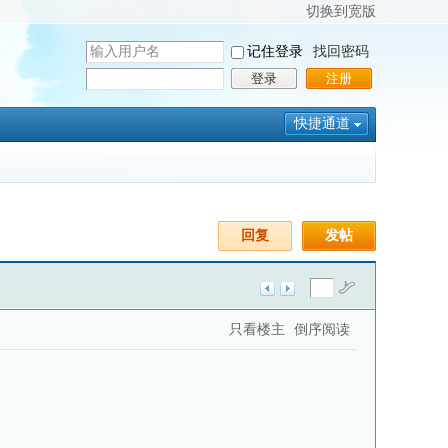
切换到宽版
用
记住登录
找回密码
户
密
登录
注册
名
码
快捷通道
回复
发帖
只看楼主
倒序阅读