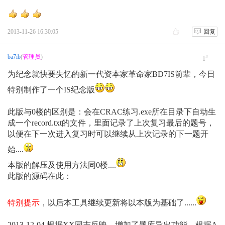
2013-11-26 16:30:05
回复
ba7ib
(
管理员
)
#
1
为纪念就快要失忆的新一代资本家革命家BD7IS前辈，今日
特别制作了一个IS纪念版
此版与0楼的区别是：会在CRAC练习.exe所在目录下自动生
成一个record.txt的文件，里面记录了上次复习最后的题号，
以便在下一次进入复习时可以继续从上次记录的下一题开
始....
本版的解压及使用方法同0楼....
此版的源码在此：
特别提示
，以后本工具继续更新将以本版为基础了......
2013-12-04 根据XX同志反映，增加了题库导出功能，根据A