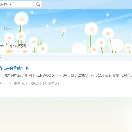
用户
903
[复制]
子
个人资料
事
于F6A的天线订购
O： 周末时电话定制用于KENWOOD TH-F6A天线SK238V一根；150元 还需要F6A
2-09-03
[来自版块 -
BG7IOO天线专区
]