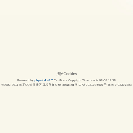
清除Cookies
Powered by
phpwind v8.7
Certificate
Copyright Time now is:08-08 11:38
©2003-2011
哈罗CQ火腿社区
版权所有 Gzip disabled
粤ICP备2021035601号
Total 0.023078(s)