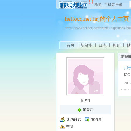
群组
手机客户端
hellocq.net:hrj的个人主页
https://www.hellocq.net/forum/u.php?uid=47
首页
新鲜事
日志
相册
帖
新鲜
用
IO
201
hrj
加关注
加为好友
发消息
举报