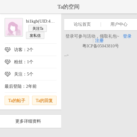
Ta的空间
bi1kgb(UID:446377)
论坛首页
用户中心
关注Ta
发私信
登录可参与活动，领取礼包~
登录
|
注册
粤ICP备05043810号
访客：2个
-->
粉丝：1个
关注：5个
最后登陆：2年前
Ta的帖子
Ta的回复
更多详细资料