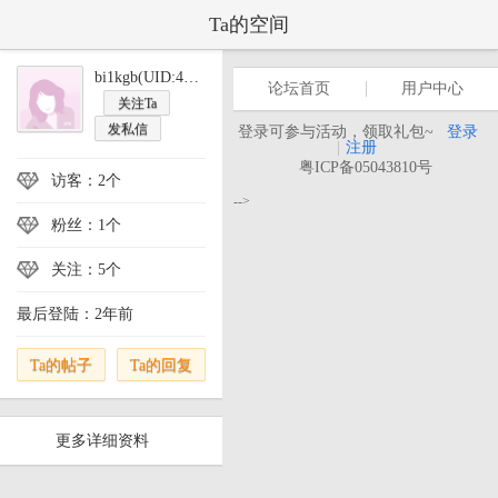
Ta的空间
bi1kgb(UID:446377)
论坛首页
用户中心
关注Ta
发私信
登录可参与活动，领取礼包~
登录
|
注册
粤ICP备05043810号
访客：2个
-->
粉丝：1个
关注：5个
最后登陆：2年前
Ta的帖子
Ta的回复
更多详细资料