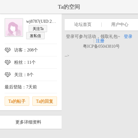
Ta的空间
wj8787(UID:25523)
论坛首页
用户中心
关注Ta
发私信
登录可参与活动，领取礼包~
登录
|
注册
粤ICP备05043810号
访客：208个
-->
粉丝：11个
关注：8个
最后登陆：7天前
Ta的帖子
Ta的回复
更多详细资料