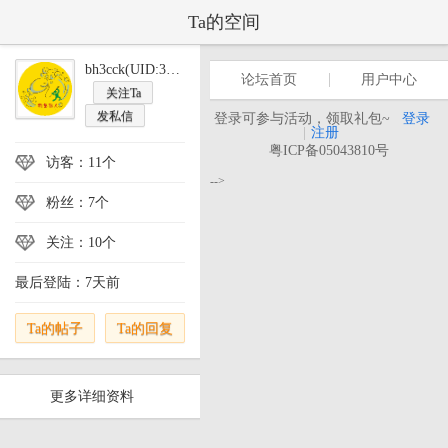
Ta的空间
bh3cck(UID:394917)
论坛首页
用户中心
关注Ta
发私信
登录可参与活动，领取礼包~
登录
|
注册
粤ICP备05043810号
访客：11个
-->
粉丝：7个
关注：10个
最后登陆：7天前
Ta的帖子
Ta的回复
更多详细资料