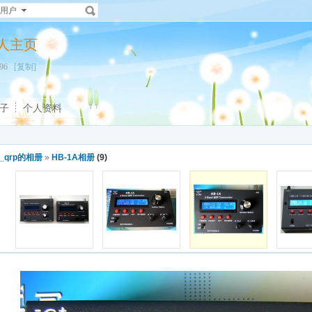
用户
p的个人主页
0796
[复制]
子
个人资料
g_qrp的相册
»
HB-1A相册
(9)