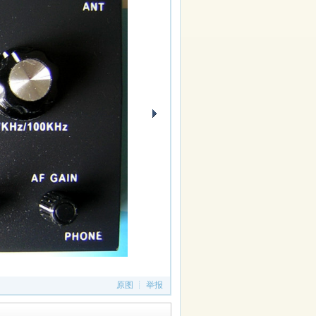
原图
┊
举报