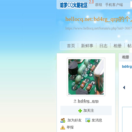
群组
手机客户端
hellocq.net:bd4rg_qr
https://www.hellocq.net/forum/u.php?uid=36
首页
新鲜事
日志
相册
帖
相册
bd4r
bd4rg_qrp
加关注
加为好友
发消息
举报