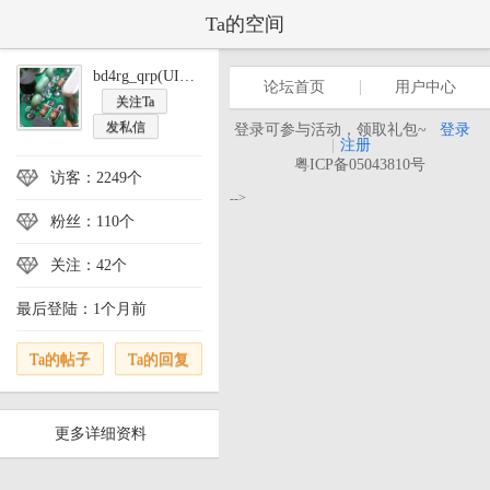
Ta的空间
bd4rg_qrp(UID:360796)
论坛首页
用户中心
关注Ta
发私信
登录可参与活动，领取礼包~
登录
|
注册
粤ICP备05043810号
访客：2249个
-->
粉丝：110个
关注：42个
最后登陆：1个月前
Ta的帖子
Ta的回复
更多详细资料