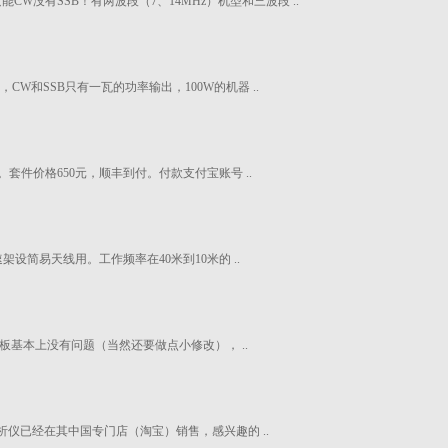
只能CW没有SSB！有两波段（7、14MHz）机型和三波段 ..
W和SSB只有一瓦的功率输出，100W的机器 ..
出。套件价格650元，顺丰到付。付款支付宝账号 ..
设简易天线用。工作频率在40米到10米的 ..
样板基本上没有问题（当然还要做点小修改）， ..
天线分析仪已经在其中国专门店（淘宝）销售，感兴趣的 ..