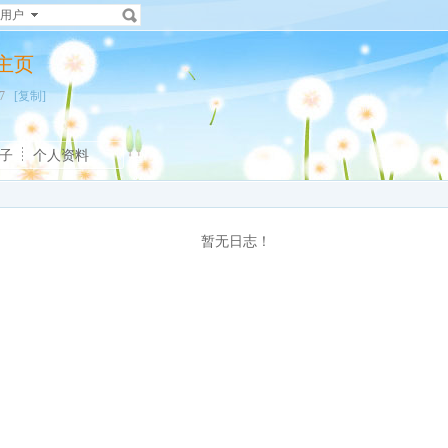
用户
人主页
297
[复制]
子
个人资料
暂无日志！