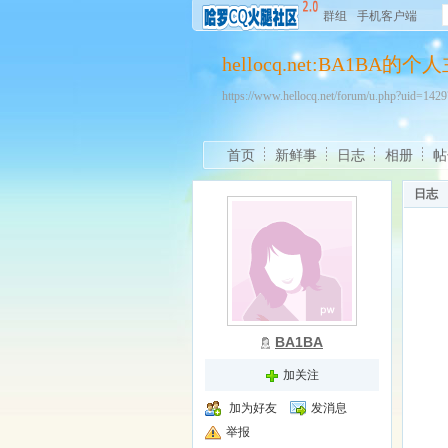
群组
手机客户端
hellocq.net:BA1BA的个
https://www.hellocq.net/forum/u.php?uid=14
首页
新鲜事
日志
相册
帖
日志
BA1BA
加关注
加为好友
发消息
举报