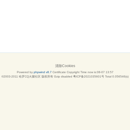
清除Cookies
Powered by
phpwind v8.7
Certificate
Copyright Time now is:08-07 13:57
©2003-2011
哈罗CQ火腿社区
版权所有 Gzip disabled
粤ICP备2021035601号
Total 0.056546(s)