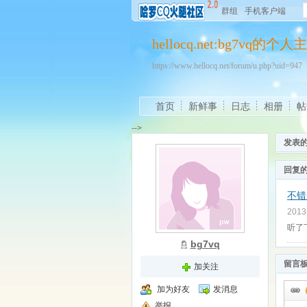
群组
手机客户端
hellocq.net:bg7vq的个人
https://www.hellocq.net/forum/u.php?uid=947
首页
新鲜事
日志
相册
帖
-->
发表
回复
不错
2013
听了
bg7vq
留言
加关注
加为好友
发消息
举报