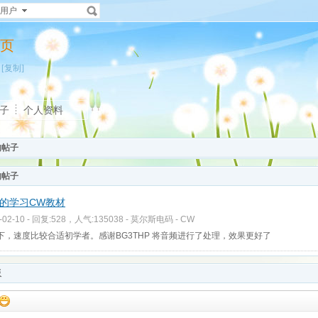
用户
主页
[复制]
子
个人资料
的帖子
的帖子
的学习CW教材
-02-10 - 回复:528，人气:135038 -
莫尔斯电码 - CW
下，速度比较合适初学者。感谢BG3THP 将音频进行了处理，效果更好了
板