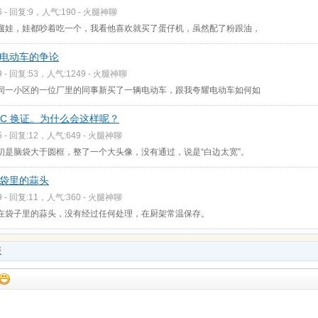
6 - 回复:9，人气:190 -
火腿神聊
遛娃，娃都吵着吃一个，我看他喜欢就买了蛋仔机，虽然配了粉跟油，
电动车的争论
9 - 回复:53，人气:1249 -
火腿神聊
同一小区的一位厂里的同事新买了一辆电动车，跟我夸耀电动车如何如
AC 换证。为什么会这样呢？
5 - 回复:12，人气:649 -
火腿神聊
初是脑袋大于圆框，整了一个大头像，没有通过，说是“白边太宽”。
袋里的蒜头
9 - 回复:11，人气:360 -
火腿神聊
在袋子里的蒜头，没有经过任何处理，在厨架常温保存。
板