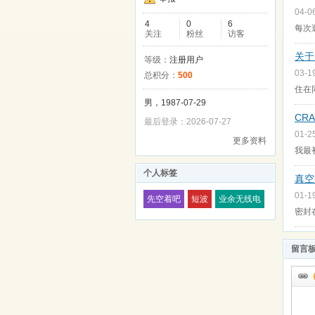
04-0
4
0
6
每次
关注
粉丝
访客
关于
等级：
注册用户
03-1
总积分：
500
住在
男，1987-07-29
CR
最后登录：2026-07-27
01-2
更多资料
我最
个人标签
真空
01-1
先空着吧
短波
业余无线电
密封
留言