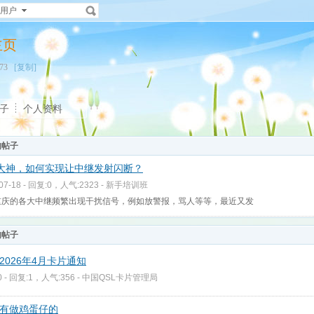
用户
人主页
4173
[复制]
子
个人资料
的帖子
大神，如何实现让中继发射闪断？
-07-18 - 回复:0，人气:2323 -
新手培训班
重庆的各大中继频繁出现干扰信号，例如放警报，骂人等等，最近又发
的帖子
2026年4月卡片通知
0 - 回复:1，人气:356 -
中国QSL卡片管理局
有做鸡蛋仔的