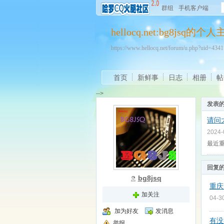
群组
手机客户端
hellocq.net:bg8jsq的个
https://www.hellocq.net/forum/u.php?uid=43
首页
新鲜事
日志
相册
帖
-->
发表
请问
2024
最近
回复
bg8jsq
重庆
加关注
04-3
加为好友
发消息
有没
举报