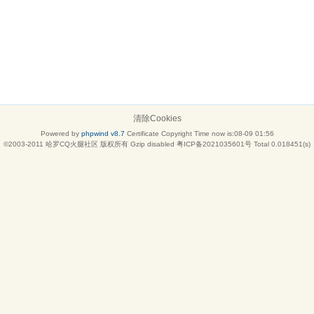
清除Cookies
Powered by
phpwind v8.7
Certificate
Copyright Time now is:08-09 01:56
©2003-2011
哈罗CQ火腿社区
版权所有 Gzip disabled
粤ICP备2021035601号
Total 0.018451(s)