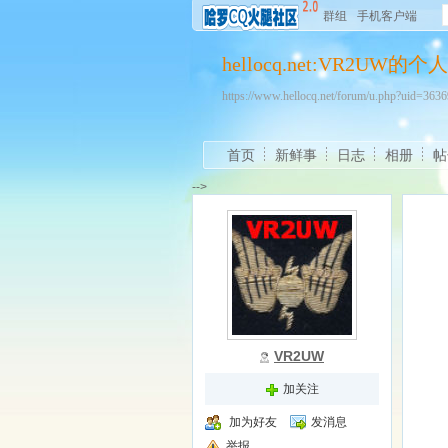
群组
手机客户端
hellocq.net:VR2UW的
https://www.hellocq.net/forum/u.php?uid=36
首页
新鲜事
日志
相册
帖
-->
VR2UW
加关注
加为好友
发消息
举报