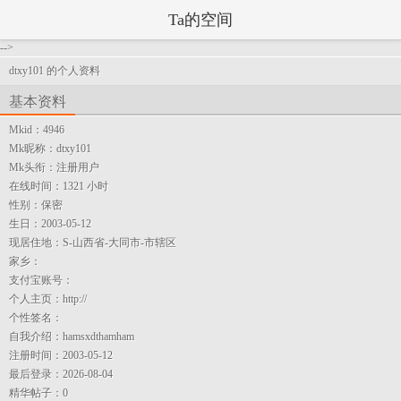
Ta的空间
-->
dtxy101 的个人资料
基本资料
Mkid：
4946
Mk昵称：
dtxy101
Mk头衔：
注册用户
在线时间：
1321 小时
性别：
保密
生日：
2003-05-12
现居住地：
S-山西省-大同市-市辖区
家乡：
支付宝账号：
个人主页：
http://
个性签名：
自我介绍：
hamsxdthamham
注册时间：
2003-05-12
最后登录：
2026-08-04
精华帖子：
0