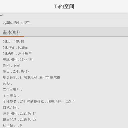
Ta的空间
-->
bg2fbu 的个人资料
基本资料
Mkid：
449318
Mk昵称：
bg2fbu
Mk头衔：
注册用户
在线时间：
117 小时
性别：
保密
生日：
2011-09-17
现居住地：
H-黑龙江省-绥化市-肇东市
家乡：
支付宝账号：
个人主页：
个性签名：
爱折腾的摸摸党，现在消停一点点了
自我介绍：
注册时间：
2021-09-17
最后登录：
2026-06-05
精华帖子：
0