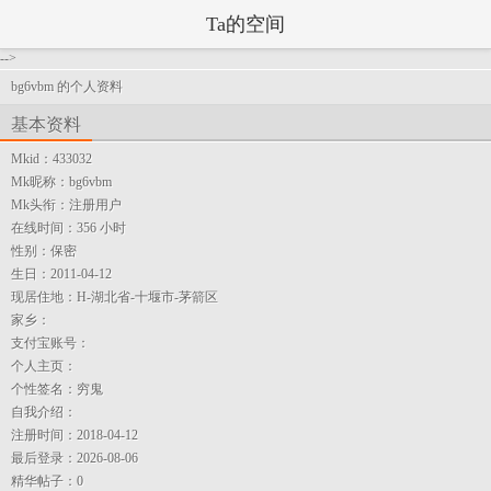
Ta的空间
-->
bg6vbm 的个人资料
基本资料
Mkid：
433032
Mk昵称：
bg6vbm
Mk头衔：
注册用户
在线时间：
356 小时
性别：
保密
生日：
2011-04-12
现居住地：
H-湖北省-十堰市-茅箭区
家乡：
支付宝账号：
个人主页：
个性签名：
穷鬼
自我介绍：
注册时间：
2018-04-12
最后登录：
2026-08-06
精华帖子：
0