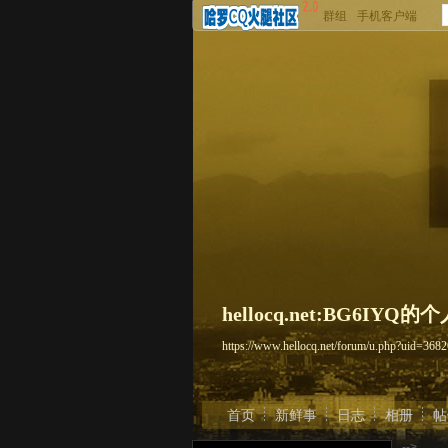
群组
手机客户端
hellocq.net:BG6IYQ
https://www.hellocq.net/forum/u.php?uid=36
首页
新鲜事
日志
相册
帖
-->