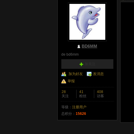
BD6MM
de bd6mm
加关注
加为好友
发消息
举报
28
41
408
关注
粉丝
访客
等级：
注册用户
总积分：
15626