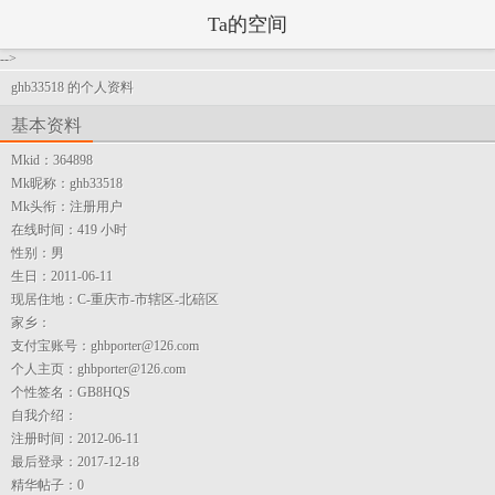
Ta的空间
-->
ghb33518 的个人资料
基本资料
Mkid：
364898
Mk昵称：
ghb33518
Mk头衔：
注册用户
在线时间：
419 小时
性别：
男
生日：
2011-06-11
现居住地：
C-重庆市-市辖区-北碚区
家乡：
支付宝账号：
ghbporter@126.com
个人主页：
ghbporter@126.com
个性签名：
GB8HQS
自我介绍：
注册时间：
2012-06-11
最后登录：
2017-12-18
精华帖子：
0