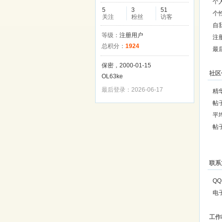
个
5
3
51
个
关注
粉丝
访客
自
等级：
注册用户
注
总积分：
1924
最
保密，2000-01-15
社区
OL63ke
最后登录：2026-06-17
精
帖
平
帖
联系
QQ
电
工作