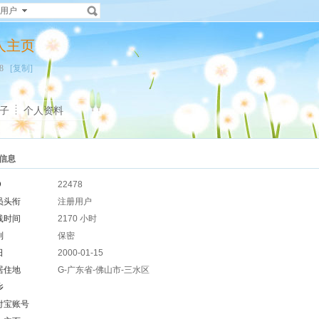
用户
的个人主页
478
[复制]
子
个人资料
信息
D
22478
员头衔
注册用户
线时间
2170 小时
别
保密
日
2000-01-15
居住地
G-广东省-佛山市-三水区
乡
付宝账号