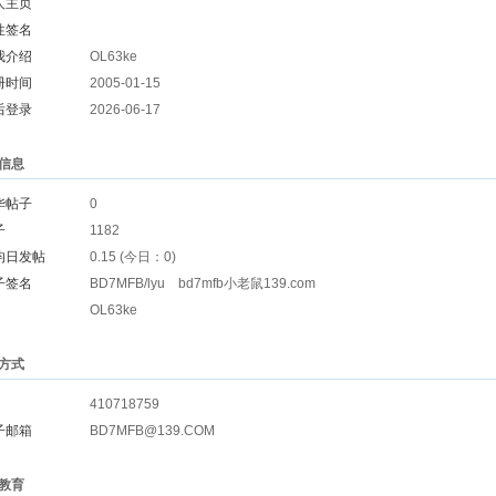
人主页
性签名
我介绍
OL63ke
册时间
2005-01-15
后登录
2026-06-17
信息
华帖子
0
子
1182
均日发帖
0.15 (今日：0)
子签名
BD7MFB/lyu bd7mfb小老鼠139.com
OL63ke
方式
410718759
子邮箱
BD7MFB@139.COM
教育