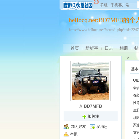
群组
手机客户端
hellocq.net:BD7MFB
https://www.hellocq.net/forum/u.php?uid=22
首页
新鲜事
日志
相册
帖
-->
基本
UI
会
在
性
BD7MFB
生
加关注
现
家
加为好友
发消息
支
举报