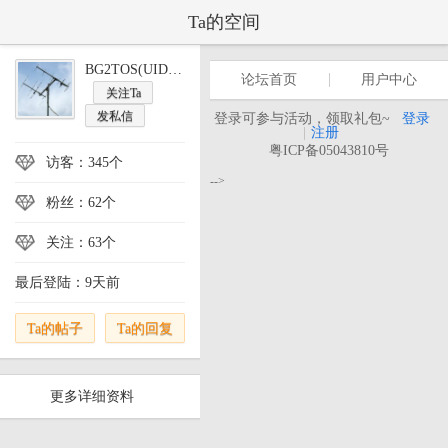
Ta的空间
BG2TOS(UID:64049)
论坛首页
用户中心
关注Ta
发私信
登录可参与活动，领取礼包~
登录
|
注册
粤ICP备05043810号
访客：345个
-->
粉丝：62个
关注：63个
最后登陆：9天前
Ta的帖子
Ta的回复
更多详细资料