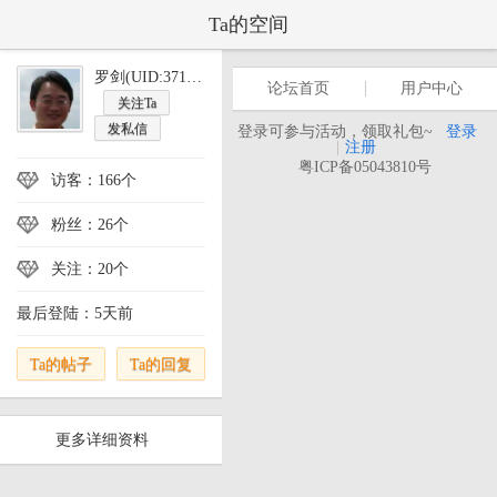
Ta的空间
罗剑(UID:371583)
论坛首页
用户中心
关注Ta
发私信
登录可参与活动，领取礼包~
登录
|
注册
粤ICP备05043810号
访客：166个
粉丝：26个
关注：20个
最后登陆：5天前
Ta的帖子
Ta的回复
更多详细资料