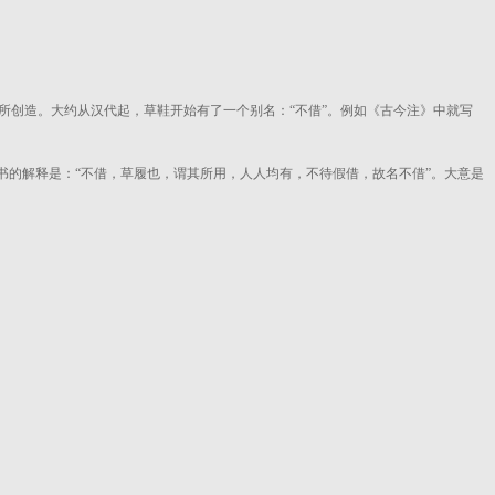
所创造。大约从汉代起，草鞋开始有了一个别名：“不借”。例如《古今注》中就写
书的解释是：“不借，草履也，谓其所用，人人均有，不待假借，故名不借”。大意是