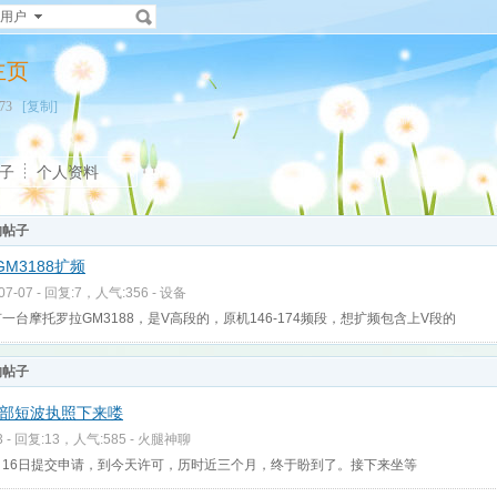
用户
人主页
7973
[复制]
子
个人资料
的帖子
M3188扩频
-07-07 - 回复:7，人气:356 -
设备
一台摩托罗拉GM3188，是V高段的，原机146-174频段，想扩频包含上V段的
的帖子
部短波执照下来喽
3 - 回复:13，人气:585 -
火腿神聊
月16日提交申请，到今天许可，历时近三个月，终于盼到了。接下来坐等