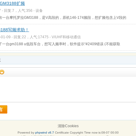
GM3188扩频
7 - 回复:7，人气:356 -
设备
有一台摩托罗拉GM3188，是V高段的，原机146-174频段，想扩频包含上V段的
3188写频求助！
-01-09 - 回复:22，人气:17475 -
V/UHF和移动通信
了一台gm3188 u低段车台，想写入频率时，软件提示“#2409错误 (不能获取
板
言
清除Cookies
Powered by
phpwind v8.7
Certificate
Copyright Time now is:08-07 00:00