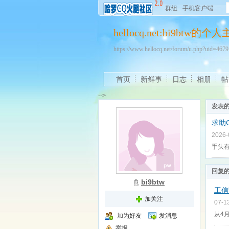
群组
手机客户端
hellocq.net:bi9btw的个
https://www.hellocq.net/forum/u.php?uid=46
首页
新鲜事
日志
相册
帖
-->
发表
求助G
2026
手头有
回复
bi9btw
工信
加关注
07-1
从4
加为好友
发消息
举报