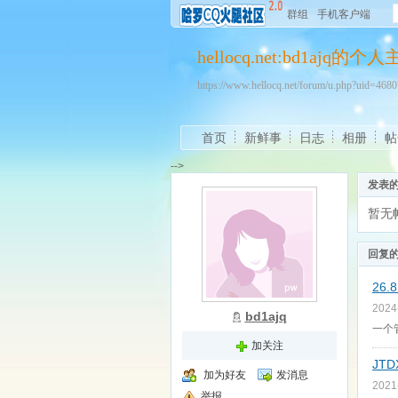
群组
手机客户端
hellocq.net:bd1ajq的个
https://www.hellocq.net/forum/u.php?uid=46
首页
新鲜事
日志
相册
帖
-->
发表
暂无
回复
26.
2024
bd1ajq
一个
加关注
JTD
加为好友
发消息
2021
举报