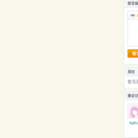
留言
留
朋友
暂无
最近
bg6r