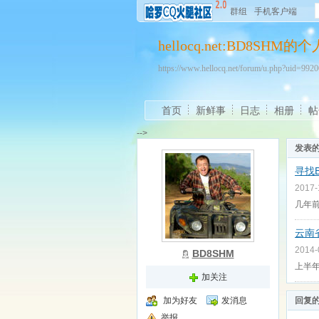
群组
手机客户端
hellocq.net:BD8SHM
https://www.hellocq.net/forum/u.php?uid=99
首页
新鲜事
日志
相册
帖
-->
发表
寻找B
2017
几年前
云南
2014
BD8SHM
上半
加关注
加为好友
发消息
回复
举报