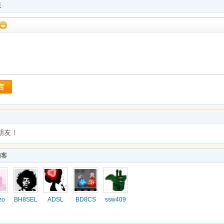
板
言
朋友！
访客
zo
BH8SEL
ADSL
BD8CS
ssw409