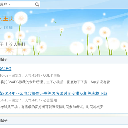
用户
的个人主页
200
[复制]
子
个人资料
的帖子
A4EG
-10-09 - 回复:3，人气:4149 -
QSL卡展板
委托BA4EG做我的卡片经理，生了小孩后，彻底放下了麦，6年多没有管
省2014年业余电台操作证书等级考试时间安排及相关表格下载
-04-15 - 回复:7，人气:4457 -
公告通知
年考试共三场，有需求的爱好者可就近安排时间参加考试。时间地点安
的帖子