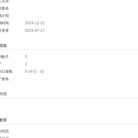
人主页
性签名
我介绍
册时间
2024-12-12
后登录
2026-07-17
信息
华帖子
0
子
1
均日发帖
0 (今日：0)
子签名
方式
教育
作经历