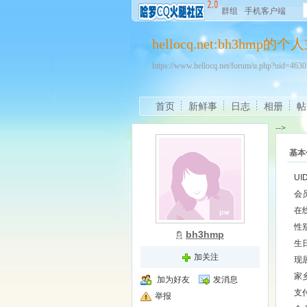
群组
手机客户端
hellocq.net:bh3hmp的
https://www.hellocq.net/forum/u.php?uid=46
首页
新鲜事
日志
相册
帖
-->
基本
UI
会
在
性
bh3hmp
生
加关注
现
家
加为好友
发消息
支
举报