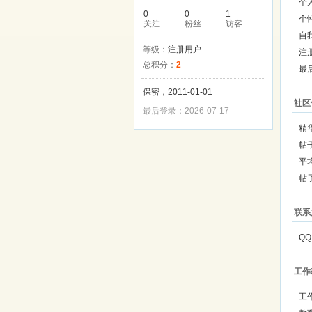
个
0
0
1
个
关注
粉丝
访客
自
等级：
注册用户
注
总积分：
2
最
保密，2011-01-01
社区
最后登录：2026-07-17
精
帖
平
帖
联系
QQ
工作
工