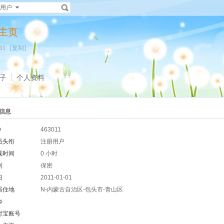
用户
个人主页
3011
[复制]
子
个人资料
信息
D
463011
员头衔
注册用户
线时间
0 小时
别
保密
日
2011-01-01
居住地
N-内蒙古自治区-包头市-青山区
乡
付宝账号