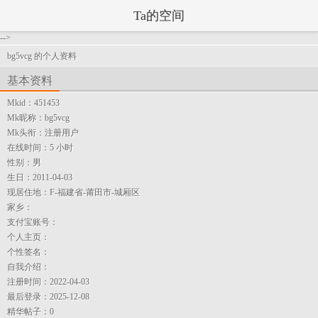
Ta的空间
-->
bg5vcg 的个人资料
基本资料
Mkid：
451453
Mk昵称：
bg5vcg
Mk头衔：
注册用户
在线时间：
5 小时
性别：
男
生日：
2011-04-03
现居住地：
F-福建省-莆田市-城厢区
家乡：
支付宝账号：
个人主页：
个性签名：
自我介绍：
注册时间：
2022-04-03
最后登录：
2025-12-08
精华帖子：
0