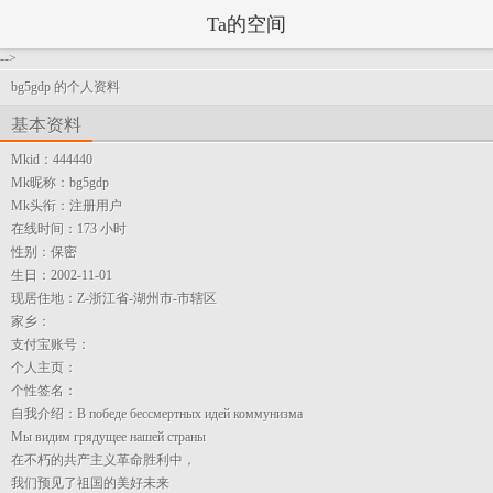
Ta的空间
-->
bg5gdp 的个人资料
基本资料
Mkid：
444440
Mk昵称：
bg5gdp
Mk头衔：
注册用户
在线时间：
173 小时
性别：
保密
生日：
2002-11-01
现居住地：
Z-浙江省-湖州市-市辖区
家乡：
支付宝账号：
个人主页：
个性签名：
自我介绍：
В победе бессмертных идей коммунизма
Мы видим грядущее нашей страны
在不朽的共产主义革命胜利中，
我们预见了祖国的美好未来