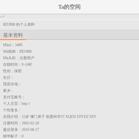
Ta的空间
-->
BD3BB 的个人资料
基本资料
Mkid：
3489
Mk昵称：
BD3BB
Mk头衔：
注册用户
在线时间：
0 小时
性别：
保密
生日：
现居住地：
家乡：
支付宝账号：
个人主页：
http://
个性签名：
自我介绍：
53岁 佛门弟子 热爱科学TJ XQDZ DIYDZ DIY
注册时间：
2003-02-20
最后登录：
2010-08-17
精华帖子：
0