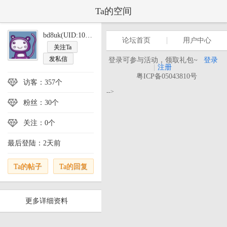
Ta的空间
bd8uk(UID:1071)
论坛首页
用户中心
关注Ta
发私信
登录可参与活动，领取礼包~
登录
|
注册
粤ICP备05043810号
访客：357个
-->
粉丝：30个
关注：0个
最后登陆：2天前
Ta的帖子
Ta的回复
更多详细资料