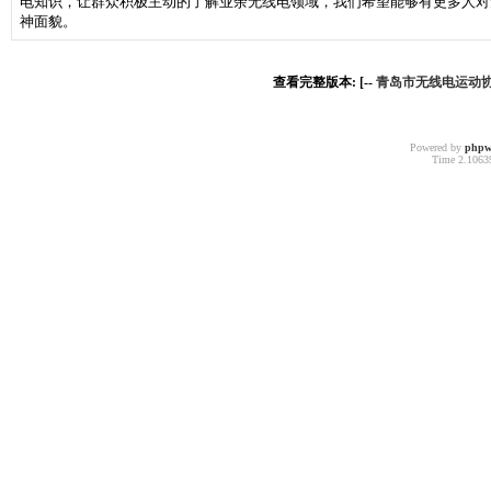
电知识，让群众积极主动的了解业余无线电领域，我们希望能够有更多人对
神面貌。
查看完整版本: [--
青岛市无线电运动
Powered by
phpw
Time 2.10639